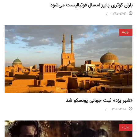
باران کوثری پاییز امسال فوتبالیست می‌شود
1397-06-11
واریته
«شهر یزد» ثبت جهانی یونسکو شد
1396-04-18
واریته