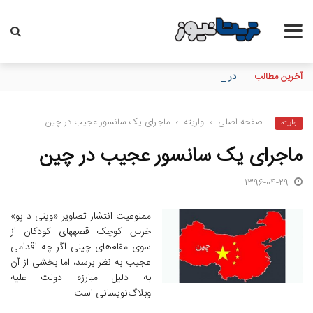
آخرین مطالب
در ۳ ماهه نخست سال؛ بانک مهر ایران بیش از ۷۰ میلیارد تومان به برنامه‌های مسئولیت اجتماعی اختصاص داد
صفحه اصلی
›
واریته
›
ماجرای یک سانسور عجیب در چین
واریته
ماجرای یک سانسور عجیب در چین
1396-04-29
ممنوعیت انتشار تصاویر «وینی د پو»
خرس کوچک قصه‎های کودکان از
سوی مقام‌های چینی اگر چه اقدامی
عجیب به نظر برسد، اما بخشی از آن
به دلیل مبارزه دولت علیه
وبلاگ‌نویسانی است.