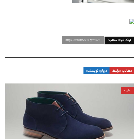
لینک کوتاه مطلب:
https://tritanews.ir/?p=4923
مطالب مرتبط
درباره نویسنده
واریته