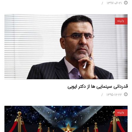
1397-06-21
واریته
قدردانی سینمایی ها از دکتر ایوبی
1395-12-22
واریته