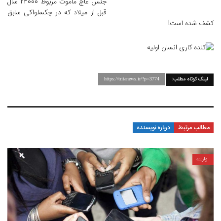
جنس عاج ماموت مربوط 24000 سال
قبل از میلاد که در چکسلواکی سابق
کشف شده است!
لینک کوتاه مطلب:
https://tritanews.ir/?p=3774
مطالب مرتبط
درباره نویسنده
واریته