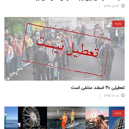
1397-05-14
واریته
تعطیلی ۳۰ اسفند منتفی است
1395-12-08
واریته