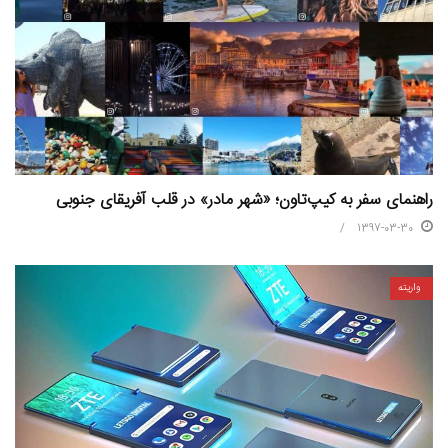
راهنمای سفر به کیپ‌تاون؛ «شهر مادر» در قلب آفریقای جنوبی
1397-03-30
واریته