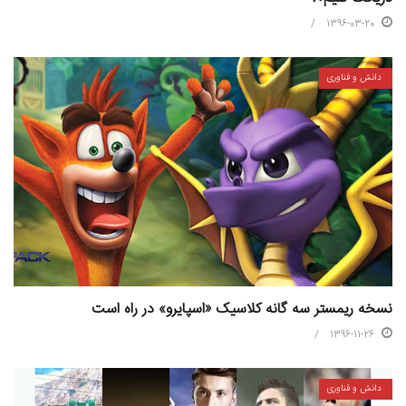
1396-03-20
دانش و فناوری
نسخه ريمستر سه گانه کلاسیک «اسپایرو» در راه است
1396-11-26
دانش و فناوری