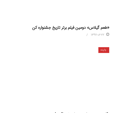
«طعم گیلاس» دومین فیلم برتر تاریخ جشنواره کن
1397-02-22
واریته