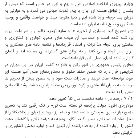
چهارم پیروزی انقلاب اسلامی قرار داریم و این در حالی است که بیش از
یکسال از توافق هسته ای ایران با پنج قدرت جهانی می گذرد و به عبارتی به
دوران پسا برجام وارد شده ایم و دنیا متوجه نیت و خواست واقعی و روحیه
همکاری و صلح طلبانه ایران شده است.
وی تصریح کرد: بسیاری از تحریم ها و سایه تهدید نظامی از سر ملت ایران
برداشته شده است و متعاقب آن هیات های علمی، تجاری و کشاورزی و
صنعتی برای انجام مذاکرات و انعقاد قراردادها و تفاهم نامه های همکاری به
ایران سفر کرده و می کنند و به توافق های گسترده ای رسیده اند و فضای
کنونی، آماده اجرای عملی این قراردادهاست.
معاون رئیس جمهوری در امور زنان و خانواده گفت: ایران در این دوران در
شرایطی قرار دارد که ضمن حفظ حقوق و دستاوردهای صلح آمیز هسته ای
خود، توانسته است تولید و صادرات نفت خود را به سطح پیش از تحریم ها
برساند، به بحران اقتصادی و رکود تورمی بی سابقه پایان بخشد، رشد اقتصادی
منفی را به مثبت
4 / 7 درصد در 6 ماهه نخست سال 95 تغییر دهد.
مولاوردی افزود: دولت یازدهم توانسته است تورم را تک رقمی کند به کسری
مزمن تراز تجاری غیرنفتی خاتمه دهد و تمام ارز مورد نیاز برای واردات کالا را از
محل صادرات غیرنفتی تامین کند، اتکای بودجه به درآمد نفتی را کاهش دهد،
کشور را از وارد کننده گاز به صادرکننده آن تبدیل کند و تولید بخش کشاورزی را
افزایش دهد.