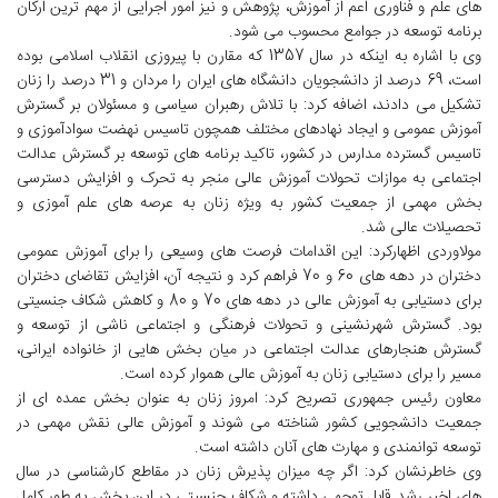
های علم و فناوری اعم از آموزش، پژوهش و نیز امور اجرایی از مهم ترین ارکان
برنامه توسعه در جوامع محسوب می شود.
وی با اشاره به اینکه در سال 1357 که مقارن با پیروزی انقلاب اسلامی بوده
است، 69 درصد از دانشجویان دانشگاه های ایران را مردان و 31 درصد را زنان
تشکیل می دادند، اضافه کرد: با تلاش رهبران سیاسی و مسئولان بر گسترش
آموزش عمومی و ایجاد نهادهای مختلف همچون تاسیس نهضت سوادآموزی و
تاسیس گسترده مدارس در کشور، تاکید برنامه های توسعه بر گسترش عدالت
اجتماعی به موازات تحولات آموزش عالی منجر به تحرک و افزایش دسترسی
بخش مهمی از جمعیت کشور به ویژه زنان به عرصه های علم آموزی و
تحصیلات عالی شد.
مولاوردی اظهارکرد: این اقدامات فرصت های وسیعی را برای آموزش عمومی
دختران در دهه های 60 و 70 فراهم کرد و نتیجه آن، افزایش تقاضای دختران
برای دستیابی به آموزش عالی در دهه های 70 و 80 و کاهش شکاف جنسیتی
بود. گسترش شهرنشینی و تحولات فرهنگی و اجتماعی ناشی از توسعه و
گسترش هنجارهای عدالت اجتماعی در میان بخش هایی از خانواده ایرانی،
مسیر را برای دستیابی زنان به آموزش عالی هموار کرده است.
معاون رئیس جمهوری تصریح کرد: امروز زنان به عنوان بخش عمده ای از
جمعیت دانشجویی کشور شناخته می شوند و آموزش عالی نقش مهمی در
توسعه توانمندی و مهارت های آنان داشته است.
وی خاطرنشان کرد: اگر چه میزان پذیرش زنان در مقاطع کارشناسی در سال
های اخیر رشد قابل توجهی داشته و شکاف جنسیتی در این بخش به طور کامل