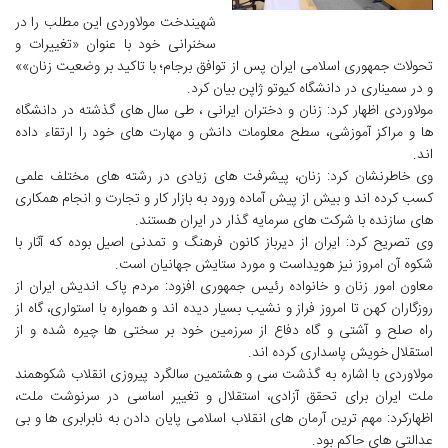
شهیندخت مولاوردی این مطلب را در
سخنرانی خود با عنوان «تغییرات و
تحولات جمهوری اسلامی ایران پس از توافق برجام؛ با تاکید بر وضعیت زنان»»‌
و در سمیناری در دانشگاه کیوتو ژاپن بیان کرد.
مولاوردی اظهار کرد: زنان و دختران ایرانی ، طی سال های گذشته در دانشگاه
ها و مراکز آموزشی، سطح معلومات دانش و مهارت های خود را ارتقاء داده
اند.
وی خاطرنشان کرد: زنان، پیشرفت های زیادی در رشته های مختلف علمی
کسب کرده اند و بیش از پیش آماده ورود به بازار کار و تجارت و انجام همکاری
های سازنده با شرکت های سرمایه گذار در ایران هستند.
وی تصریح کرد: ایران از دیرباز کانون فرهنگ و تمدنی اصیل بوده که آثار با
شکوه آن امروز نیز هویداست و مورد ستایش جهانیان است.
معاون امور زنان و خانواده رئیس جمهوری افزود: مردم پاک اندیش ایران از
روزگاران کهن تا امروز فراز و نشیب بسیار دیده اند و همواره با استواری، گاه از
راه صلح و آشتی و گاه دفاع از سرزمین خود بر سختی ها چیره شده و از
استقلال خویش پاسداری کرده اند.
مولاوردی با اشاره به گذشت سی و هشتمین سالگرد پیروزی انقلاب شکوهمند
ملت ایران برای تحقق آزادی، استقلال و تغییر اساسی در سرنوشت ملت،
اظهارکرد: مهم ترین آرمان های انقلاب اسلامی پایان دادن به نابرابری ها و بی
عدالتی های حاکم بود.