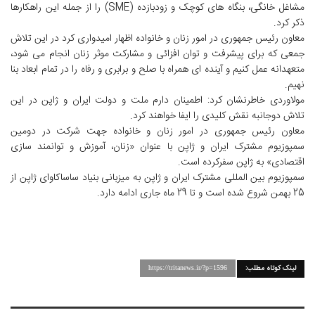
مشاغل خانگی، بنگاه های کوچک و زودبازده (SME) را از جمله این راهکارها
ذکر کرد.
معاون رئیس جمهوری در امور زنان و خانواده اظهار امیدواری کرد در این تلاش
جمعی که برای پیشرفت و توان افزائی و مشارکت موثر زنان انجام می شود،
متعهدانه عمل کنیم و آینده ای همراه با صلح و برابری و رفاه را در تمام ابعاد بنا
نهیم.
مولاوردی خاطرنشان کرد: اطمینان دارم ملت و دولت ایران و ژاپن در این
تلاش دوجانبه نقش کلیدی را ایفا خواهند کرد.
معاون رئیس جمهوری در امور زنان و خانواده جهت شرکت در دومین
سمپوزیوم مشترک ایران و ژاپن با عنوان «زنان، آموزش و توانمند سازی
اقتصادی» به ژاپن سفرکرده است.
سمپوزیوم بین المللی مشترک ایران و ژاپن به میزبانی بنیاد ساساکاوای ژاپن از
25 بهمن شروع شده است و تا 29 ماه جاری ادامه دارد.
لینک کوتاه مطلب:
https://tritanews.ir/?p=1596