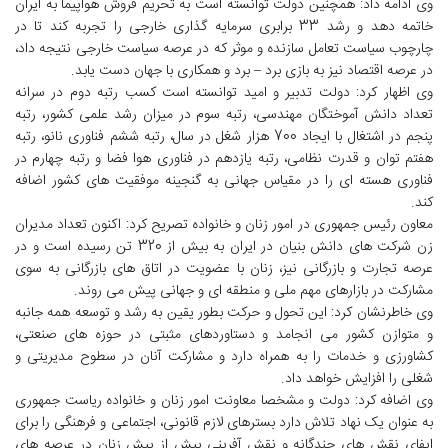
وی ادامه داد: همچنین دولت توانسته است به تحریم فروش هواپیما به ایران
خاتمه دهد و رشد 33 برابری سرمایه گذاری خارجی را تجربه کند تا در
چارچوب سیاست تعامل سازنده و موثر که در عرصه سیاست خارجی نتیجه داد،
در عرصه اقتصاد نیز به بازی برد – برد و همکاری با جهان دست یابد.
وی اظهار کرد: دولت تدبیر و امید توانسته است کسب رتبه دوم در سرانه
تعداد دانش آموختگان مهندسی، رتبه سوم در میزان رشد علمی کشور، رتبه
پنجم در اشتغال با ایجاد 700 هزار شغل در سال، رتبه ششم فناوری نانو، رتبه
هفتم توان و قدرت نظامی، رتبه یازدهم در فناوری هوا فضا و رتبه چهارم در
فناوری هسته ای را در مقیاس جهانی به گنجینه موفقیت های کشور اضافه
کند.
معاون رئیس جمهوری در امور زنان و خانواده تصریح کرد: اکنون تعداد مدیران
زن شرکت های دانش بنیان در ایران به بیش از 320 تن رسیده است و در
عرصه تجارت و بازرگانی نیز، زنان با عضویت در اتاق های بازرگانی به سوی
مشارکت در بازارهای مهم ملی و منطقه ای و جهانی پیش می روند.
وی خاطرنشان کرد: این تحول و حرکت بطور یقین به رشد و توسعه همه جانبه
و متوازن کشور می انجامد و دستاوردهای مثبتی در حوزه های صنعتی،
کشاورزی و خدمات را به همراه دارد و مشارکت آنان در سطوح مدیریتی و
شغلی را افزایش خواهد داد.
وی اضافه کرد: دولت و مشخصا معاونت امور زنان و خانواده ریاست جمهوری
به عنوان یک نهاد تلاش دارد بسترهای لازم قانونی، اجتماعی و فرهنگی را برای
ایفای نقش های چندگانه و نقش آفرینی بیش از پیش زنان در عرصه های