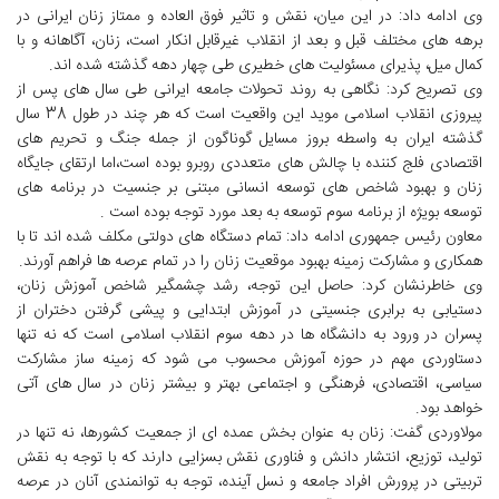
وی ادامه داد: در این میان، نقش و تاثیر فوق العاده و ممتاز زنان ایرانی در
برهه های مختلف قبل و بعد از انقلاب غیرقابل انکار است، زنان، آگاهانه و با
کمال میل، پذیرای مسئولیت های خطیری طی چهار دهه گذشته شده اند.
وی تصریح کرد: نگاهی به روند تحولات جامعه ایرانی طی سال های پس از
پیروزی انقلاب اسلامی موید این واقعیت است که هر چند در طول 38 سال
گذشته ایران به واسطه بروز مسایل گوناگون از جمله جنگ و تحریم های
اقتصادی فلج کننده با چالش های متعددی روبرو بوده است،اما ارتقای جایگاه
زنان و بهبود شاخص های توسعه انسانی مبتنی بر جنسیت در برنامه های
توسعه بویژه از برنامه سوم توسعه به بعد مورد توجه بوده است .
معاون رئیس جمهوری ادامه داد: تمام دستگاه های دولتی مکلف شده اند تا با
همکاری و مشارکت زمینه بهبود موقعیت زنان را در تمام عرصه ها فراهم آورند.
وی خاطرنشان کرد: حاصل این توجه، رشد چشمگیر شاخص آموزش زنان،
دستیابی به برابری جنسیتی در آموزش ابتدایی و پیشی گرفتن دختران از
پسران در ورود به دانشگاه ها در دهه سوم انقلاب اسلامی است که نه تنها
دستاوردی مهم در حوزه آموزش محسوب می شود که زمینه ساز مشارکت
سیاسی، اقتصادی، فرهنگی و اجتماعی بهتر و بیشتر زنان در سال های آتی
خواهد بود.
مولاوردی گفت: زنان به عنوان بخش عمده ای از جمعیت کشورها، نه تنها در
تولید، توزیع، انتشار دانش و فناوری نقش بسزایی دارند که با توجه به نقش
تربیتی در پرورش افراد جامعه و نسل آینده، توجه به توانمندی آنان در عرصه