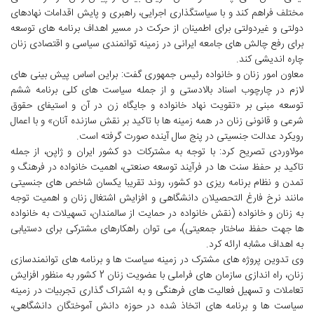
مختلف فراهم کند و با سیاستگذاری اجرایی، راهبری و پایش اقدامات نهادهای
دولتی و غیردولتی برای اطمینان از حرکت در مسیر اهداف برنامه های توسعه
برای رفع چالش های جامعه ایرانی در زمینه توانمندی سیاسی و اقتصادی زنان
چاره اندیشی کند.
معاون امور زنان و خانواده رئیس جمهوری گفت: براین اساس پیش بینی های
لازم در چارچوب اسناد بالادستی و از جمله سیاست های کلی برنامه ششم
توسعه مبنی بر «تقویت نهاد خانواده و جایگاه زن در آن و استیفای حقوق
شرعی و قانونی زنان در همه زمینه ها با تاکید بر نقش سازنده آنان» و با اعمال
رویکرد عدالت جنسیتی در پنج سال آینده صورت گرفته است.
مولاوردی تصریح کرد: با توجه به مشترکات دو کشور ایران و ژاپن، از جمله
تاکید بر حفظ سنت ها در فرآیند توسعه صنعتی، اهمیت خانواده در فرهنگ و
تمدن و نظام برنامه ریزی دو کشور، روند تقریبا یکسان شاخص های جنسیتی
مانند نرخ فارغ التحصیلان دانشگاهی و افزایش اشتغال زنان و اهمیت توجه
به زنان و خانواده (نقش خانواده در حمایت از سالمندان، تسهیلات به خانواده
ها جهت حفظ ساختار جمعیتی)، می توان راهکارهای مشترکی برای دستیابی
به اهداف مشابه ارائه کرد.
وی تدوین پروژه های مشترک در زمینه سیاست ها و برنامه های توانمندسازی
زنان، راه اندازی سازمان های فراملی با عضویت زنان 2 کشور به منظور افزایش
تعاملات و تسهیل فعالیت های فرهنگی و به اشتراک گذاری تجربیات در زمینه
سیاست ها و برنامه های اتخاذ شده در حوزه دانش آموختگان دانشگاهی،