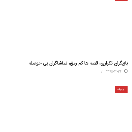
بازیگران تکراری، قصه‏ ها کم رمق، تماشاگران بی‏ حوصله
1395-12-24
واریته