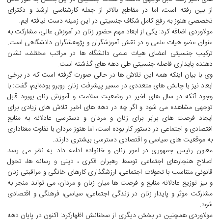
از بین رفته است، اما در مقاطع بالاتر از جمله کارشناسی ارشد و دکترای
تخصصی هنوز به رفع کامل شکاف جنسیتی در این زمینه دست نیافته ایم.
مولاوردی اضافه کرد: یکی از ابعاد مهم حضور زنان در آموزش عالی، مشارکت به
عنوان عضو هیات علمی و در نقش آموزشگران و پژوهشگران دانشگاهی است.
ترکیب جنسیتی اعضای هیات علمی دانشگاه ها در مراتب مختلف، نشان
دهنده پایداری فاصله جنسیتی طی دهه های گذشته است.
وی با بیان اینکه همه این تلاش ها در حالی صورت گرفته است که در برخی
ابعاد نیز با چالش های متعددی در مسیر پیشرفت زنان روبرو بوده‌ایم، گفت: با
وجود آنکه در سال های اخیر در وضعیت سلامت و آموزش زنان بهبود قابل
توجهی مشاهده می شود و اگر چه در دهه های اخیر تلاش های زیادی برای
ایجاد فرصت های برابر برای زنان و مردان و دسترسی عادلانه به منابع
اقتصادی و اجتماعی در دستور کار بوده است، اما هنوز مردان با تفاوت معناداری
به موقعیت های سیاسی و اقتصادی دسترسی بیشتری دارند.
معاون رئیس جمهوری در امور زنان و خانواده ادامه داد: به نظر می رسد
اصلاح هنجارهای اجتماعی توسط رهبران فکری ، دینی و رسانه ها، تحول
قانونی متناسب با تحولات اجتماعی، ارزشگذاری کارهای خانگی و مراقبتی زنان
و نیز توزیع عادلانه منابع و فرصت ها میان زنان و مردان، می تواند منجر به
مشارکت موثر و پایدار زنان در زندگی اجتماعی، سیاسی، فرهنگی و اقتصادی
شود.
مولاوردی همچنین در بخش دیگری از سخنانش اظهارکرد: اکنون در پایان دهه