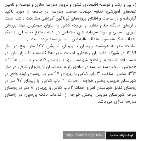
زدایی و رشد و توسعه اقتصادی کشور و ترویج مدرسه سازی و توسعه و تامین
فضاهای آموزشی، تداوم نهضت ساخت مدرسه در جامعه را مورد تاکید
قرارداده و در ساخت و افتتاح پروژه‌های گوناگون آموزشی مشارکت داشته است
. ارتقای جایگاه نظام تعلیم و تربیت کشور به عنوان مهمترین نهاد پرورش
نیروی انسانی و مولد سرمایه های اجتماعی در همه مقاطع تحصیلی از دیگر
اهداف بانک همسو با اهداف عالیه این سند ارزشمند بوده است .
ساخت مدرسه هوشمند پارسیان با زیربنای آموزشی 177 متر مربع در سال
1389 در شهرک دامداران زاهدان، احداث مدرسه۶ کلاسه بانک پارسیان در
حسن آباد فشافویه از توابع شهرستان ری با زیربنای 817 متر در سال 1390 و
همچنین ساخت سه مدرسه در مناطق زلزله زده استان آذربایجان شرقی در سال
1392 شامل : ساخت 3 باب کلاس با زیربنای 97 متر در روستای نهند واقع در
شهرستان هریس، بخش خواجه ، احداث 3 باب کلاس با زیربنای 97 متر در
روستای کفالق شهرستان اهر و احداث 2 باب کلاس با زیربنای 81 متر در روستای
سرخه شهرستان هریس، بخش خواجه از اقدامات بانک پارسیان در راستای
مدرسه سازی می باشد.
لینک کوتاه مطلب:
https://tritanews.ir/?p=4045