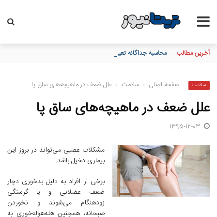
آخرین مطالب
محاسبه جداگانه تعیین تکلیف 80 درصد برگه چک‌های کاغذی و الکترونیکی هنگام درخواست دسته چک
صفحه اصلی
›
سلامت
›
علل ضعف در ماهیچه‌های ساق پا
سلامت
علل ضعف در ماهیچه‌های ساق پا
1395-12-03
مشکلات عصبی می‌تواند در بروز این
بیماری دخیل باشد.
برخی از افراد به دلیل بدخوری دچار
ضعف عضلانی و یا گرسنگی
زودهنگام می‌شوند و نخوردن
صبحانه، همچنین هله‌هوله‌خوری به