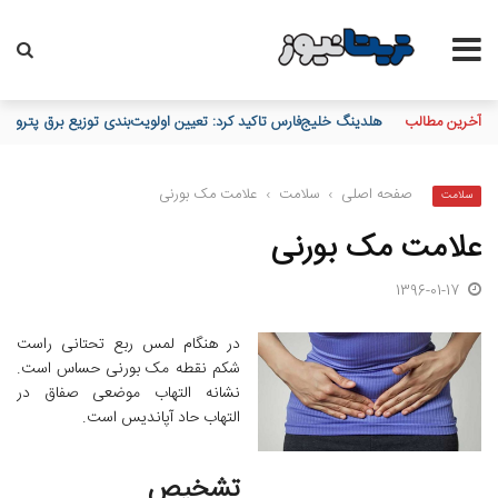
آخرین مطالب
تقدیر و تشکر مدیرعامل پست بانک ایران از کلیه همکاران موثر در توزی
صفحه اصلی
›
سلامت
›
علامت مک بورنی
سلامت
علامت مک بورنی
1396-01-17
در هنگام لمس ربع تحتانی راست
شکم نقطه مک بورنی حساس است.
نشانه التهاب موضعی صفاق در
التهاب حاد آپاندیس است.
تشخیص