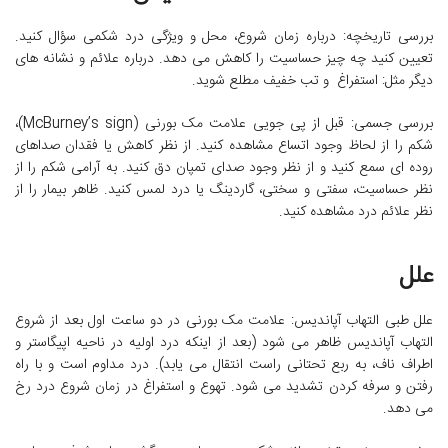
بررسی تاریخچه: درباره زمان شروع، محل و ویژگی درد شکمی سؤال کنید.
تعیین کنید چه چیز حساسیت را کاهش می دهد. درباره علائم و نشانه های
دیگر مثل: استفراغ و تب خفیف مطلع شوید.
بررسی جسمی: قبل از پی جویی علامت مک بورنی (McBurney’s sign)،
شکم را از لحاظ وجود اتساع مشاهده کنید. از نظر کاهش یا فقدان صداهای
روده ای سمع کنید و از نظر وجود صدای تمپان دق کنید. به آرامی شکم را از
نظر حساسیت، سفتی و سختی، گاردینگ یا درد لمس کنید. ظاهر بیمار را از
نظر علائم درد مشاهده کنید.
علل
علل طبی التهاب آپاندیس: علامت مک بورنی در دو ساعت اول بعد از شروع
التهاب آپاندیس ظاهر می شود (بعد از اینکه درد اولیه در ناحیه اپیگاستر و
اطراف ناف، به ربع تحتانی راست انتقال می یابد). درد مداوم است و با راه
رفتن و سرفه کردن تشدید می شود. تهوع و استفراغ در زمان شروع درد رخ
می دهد.