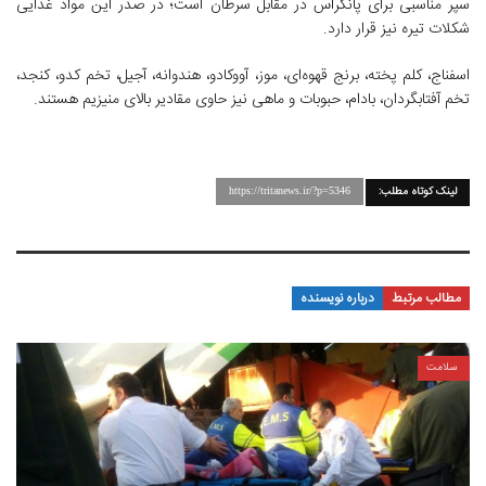
سپر مناسبی برای پانکراس در مقابل سرطان است؛ در صدر این مواد غذایی
شکلات تیره نیز قرار دارد.
اسفناج، کلم پخته، برنج قهوه‌ای، موز، آووکادو، هندوانه، آجیل، تخم کدو، کنجد،
تخم آفتابگردان، بادام، حبوبات و ماهی نیز حاوی مقادیر بالای منیزیم هستند.
لینک کوتاه مطلب:
https://tritanews.ir/?p=5346
مطالب مرتبط
درباره نویسنده
سلامت