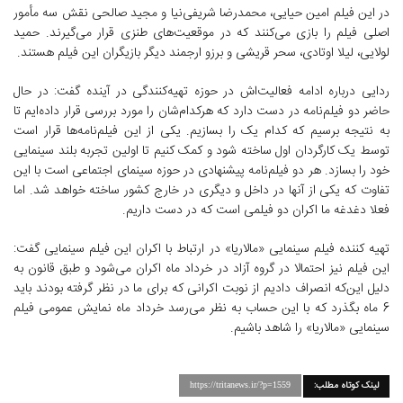
در این فیلم امین حیایی، محمدرضا شریفی‌نیا و مجید صالحی نقش سه مأمور
اصلی فیلم را بازی می‌کنند که در موقعیت‌های طنزی قرار می‌گیرند. حمید
لولایی، لیلا اوتادی، سحر قریشی و برزو ارجمند دیگر بازیگران این فیلم هستند.
ردایی درباره ادامه فعالیت‌اش در حوزه تهیه‌کنندگی در آینده گفت: در حال
حاضر دو فیلم‌نامه در دست دارد که هرکدام‌شان را مورد بررسی قرار داده‌ایم تا
به نتیجه برسیم که کدام یک را بسازیم. یکی از این فیلم‌نامه‌ها قرار است
توسط یک کارگردان اول ساخته شود و کمک کنیم تا اولین تجربه بلند سینمایی
خود را بسازد. هر دو فیلم‌نامه پیشنهادی در حوزه سینمای اجتماعی است با این
تفاوت که یکی از آنها در داخل و دیگری در خارج کشور ساخته خواهد شد. اما
فعلا دغدغه ما اکران دو فیلمی است که در دست داریم.
تهیه کننده فیلم سینمایی «مالاریا» در ارتباط با اکران این فیلم سینمایی گفت:
این فیلم نیز احتمالا در گروه آزاد در خرداد ماه اکران می‌شود و طبق قانون به
دلیل این‌که انصراف دادیم از نوبت اکرانی که برای ما در نظر گرفته بودند باید
6 ماه بگذرد که با این حساب به نظر می‌رسد خرداد ماه نمایش عمومی فیلم
سینمایی «مالاریا» را شاهد باشیم.
لینک کوتاه مطلب:
https://tritanews.ir/?p=1559