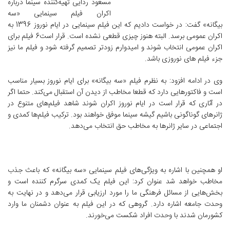
مسعود ردایی تهیه‌کننده سینما درباره
اکران فیلم سینمایی «سه
بیگانه» گفت: در خواست دادیم که این فیلم سینمایی در ایام نوروز 1396 به
اکران عمومی برسد. البته هنوز چیزی قطعی نشده است. قرار است6 فیلم برای
اکران عمومی انتخاب شوند و امیدوارم زودتر تصمیم گرفته شود و فیلم ما نیز
جزء فیلم های نوروزی باشد.
وی در ادامه افزود: به نظرم فیلم «سه بیگانه» برای ایام نوروز بسیار مناسب
است و فاکتور‌هایی دارد که قطعا مخاطب از دیدن آن استقبال می‌کند. حتما اگر
در آثاری که قرار است در ایام نوروز اکران شوند شاهد فیلم‌های متنوع در
ژانر‌های گوناگونی باشیم گیشه سینما موفق خواهند بود. ترکیب فیلم‌ها کمدی و
اجتماعی در سایر ژانرها به مخاطب حق انتخاب می‌دهد.
او همچنین با اشاره به ویژگی‌های فیلم سینمایی «سه بیگانه» که باعث جذب
مخاطب خواهد شد عنوان کرد: این فیلم یک کمدی سرگرم کننده است و
بخش‌هایی از مسائل فرهنگی ما را مورد ارزیابی قرار می‌دهد و در نهایت به
وحدت جامعه اشاره دارد. گروهی که در این فیلم به عنوان دشمنان ما وارد
کشورمان شدند با وحدت افراد شکست می‌خورند.