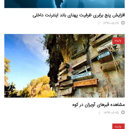
افزایش پنج برابری ظرفیت پهنای باند اینترنت داخلی
1397-05-28
واریته
مشاهده قبرهای آویزان در کوه
1396-06-25
واریته