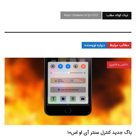
لینک کوتاه مطلب:
https://tritanews.ir/?p=5115
مطالب مرتبط
درباره نویسنده
دانش و فناوری
باگ جدید کنترل سنتر آی او اس۱۰