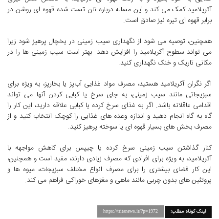
آکریلامید کمک می کند و این مساله درباره نان تست شده قهوه ای روشن در
برابر قهوه ای تیره نیز صادق است.
همچنین، توصیه می شود از نگهداری سیب زمینی در یخچال پرهیز شود زیرا
می تواند سطوح آکریلامید را افزایش دهد. بهتر است سیب زمینی ها را در
مکانی تاریک و خنک نگهداری کنید.
اگر نگران آکریلامید هستید، مصرف مواد غذایی آب‌پز یا بخارپز، به ویژه برای
سبزیجاتی مانند سیب زمینی، به جای سرخ یا کبابی کردن آنها می تواند
اقدامی عاقلانه باشد. اگر به غذای سرخ کرده یا کبابی علاقه دارید، این کار را
گاه به گاه انجام دهید و اندازه وعده های غذایی را کوچک انتخاب کنید و از
مصرف بخش های بسیار قهوه ای یا سوخته پرهیز کنید.
کنار گذاشتن سیب زمینی سرخ کرده یا چیپس برای کاهش مواجهه با
آکریلامید، به ویژه برای افرادی که مصرف زیادی دارند، مفید است و همچنین،
این کار فضای بیشتری را برای مصرف انواع مختلف سبزیجات، میوه ها و
پروتئین های بدون چربی مانند ماهی و مغزهای خوراکی فراهم می کند.
لینک کوتاه مطلب:
https://tritanews.ir/?p=1972