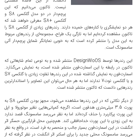
دانست، از این قاعده مستثنی
نیست. تاکنون می‌دانیم که این
پرچم‌دار در دو مدل گلکسی S8 و
گلکسی +S8 معرفی خواهد شد که
هر دو نمایشگری با کناره‌های خمیده دارند. رندرهای زیادی از گلکسی S8 را
تاکنون مشاهده کرده‌ایم اما به تازگی یک طراح، مجموعه‌ای از رندرهای مربوط
به این مدل را منتشر کرده است که به خوبی نمایانگر شمایل پرچم‌دار آتی
سامسونگ است.
این رندرها توسط DesignWoOS منتشر شده و به نوعی تمام شایعاتی که
تاکنون در رابطه با این اسمارت‌فون منتشر شده است، به نمایش می‌گذارد.
اسمارت‌فون به نمایش گذاشته شده در این رندرها تفاوت زیادی با گلکسی S7
و یا گلکسی نوت7 ندارند اما به هر حال می‌توان این تصاویر را استاندارترین
رندرهایی دانست که تاکنون منتشر شده است.
از دیگر نکاتی که در این رندرها مشاهده می‌شود، مجهز بودن گلکسی S8 به
پورت 3.5 میلی‌متری هدفون است، اگرچه کمپانی‌هایی نظیر موتورولا و اپل
این پورت پرکاربرد را حذف کرده‌اند اما به نظر می‌رسد سامسونگ قصد ندارد
به این زودی با این پورت خداحافظی کند. هم‌چنین محل قرارگیری حسگر اثر
انگشت در این اسمارت‌فون بسیار جالب و منحصر به فرد است، در واقع به نظر
می‌رسد سامسونگ محلی جدید را برای اسکنر اثر انگشت در نظر گرفته که از