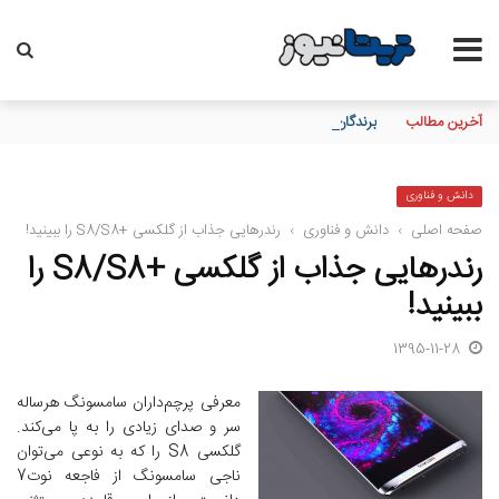
آخرین مطالب
برندگان نهایی «فستیوال گل طلایی» بیمه آسیا مشخص شدند
دانش و فناوری
صفحه اصلی
›
دانش و فناوری
›
رندرهایی جذاب از گلکسی +S8/S8 را ببینید!
رندرهایی جذاب از گلکسی +S8/S8 را
ببینید!
1395-11-28
معرفی پرچم‌داران سامسونگ هرساله
سر و صدای زیادی را به پا می‌کند.
گلکسی S8 را که به نوعی می‌توان
ناجی سامسونگ از فاجعه نوت7