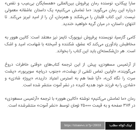
سارا پیکانن، نوسنده رمان پرفروش بین‌المللی «همسایگان بی‌عیب و نقص»
درباره‌ این رمان می‌گوید: «ما تمامش می‌کنیم» یک داستان عاشقانه معمولی
نیست. این کتاب قلبتان را می‌شکند و همزمان، آن را از امید لبریز می‌کند. تا
انتهای داستان، در میان گریه خواهید خندید.
کامی گارسیا، نویسنده‌ پرفروش نیویورک تایمز نیز معتقد است: کالین هوور به
مخاطبش یادآوری می‌کند که عشق، شکننده و آمیخته با شهامت، امید و اشک
است. هر دل‌شکسته‌ای باید این کتاب را بخواند.
از آرتمیس مسعودی، پیش از این ترجمه‌ کتاب‌های «وقتی خاطرات دروغ
می‌گویند»، «اولین تماس تلفنی از بهشت»، «جنوب دریاچه سوپریور»، «پشت
سرت را نگاه کن»، «آیا شما هم به استرس اعتیاد دارید»، «پروژه شادی» و
«شادی را به فرزند خود هدیه کنید» در نشر آموت منتشر شده است.
رمان «ما تمامش می‌کنیم» نوشته‌ «کالین هوور» با ترجمه‌ «آرتمیس مسعودی»
در ۳۸۴ صفحه و به قیمت ۲۵۰۰۰ تومان توسط «نشر آموت» منتشرشده است.
لینک کوتاه مطلب:
https://tritanews.ir/?p=20018