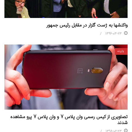
واکنش‏ها به ژست گلزار در مقابل رئیس ‏جمهور
1396-03-23
واریته
تصاویری از کیس رسمی وان پلاس 7 و وان پلاس 7 پرو مشاهده
شدند
1398-02-23