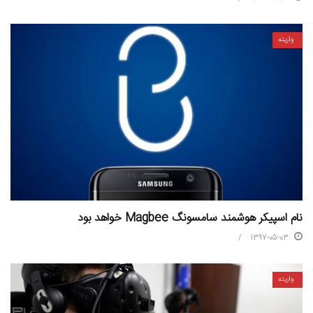
واریته
نام اسپیکر هوشمند سامسونگ Magbee خواهد بود
1397-05-03
واریته