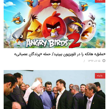
«عشق» هانکه را در تلویزیون ببینید/ حمله «پرندگان عصبانی»
1396-07-15
واریته