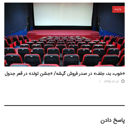
واریته
«خوب، بد، جلف» در صدر فروش گیشه/ «جشن تولد» در قعر جدول
1395-12-07
پاسخ دادن