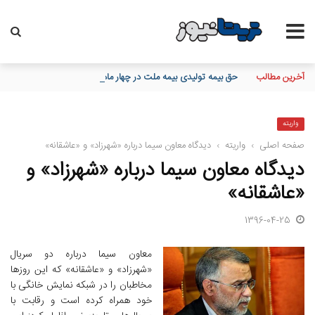
آخرین مطالب
حق بیمه تولیدی بیمه ملت در چهار ماه نخست امسال از 14.5 همت گذشت/ رشد 90 درصدی نسبت به مدت مشابه سال گذشته
واریته
صفحه اصلی
›
واریته
›
دیدگاه معاون سیما درباره‌ «شهرزاد» و «عاشقانه»
دیدگاه معاون سیما درباره‌ «شهرزاد» و
«عاشقانه»
1396-04-25
معاون سیما درباره دو سریال‌
«شهرزاد» و «عاشقانه» که این روزها
مخاطبان را در شبکه نمایش خانگی با
خود همراه کرده‌ است و رقابت با