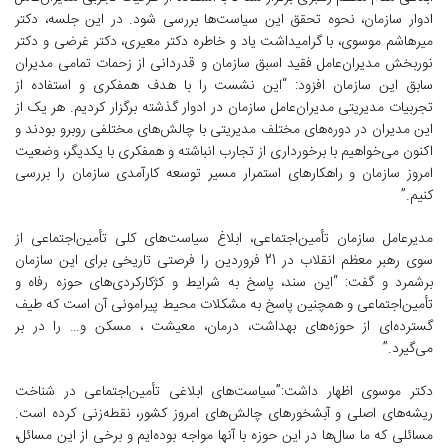
ادوار سازمان، نحوه تحقق این سیاست‌ها بررسی شود. در این جلسه، دکتر
میرهاشم موسوی، با گرامیداشت یاد و خاطره دکتر معیری، دکتر غرضی و دکتر
نوربخش مدیران‌عامل فقید اسبق سازمان و قدردانی از زحمات تمامی مدیران
سابق این سازمان افزود: “این نشست را با هدف همفکری و استفاده از
تجربیات مدیریتی مدیران‌عامل سازمان در ادوار گذشته برگزار کردیم. هر یک از
این مدیران در دوره‌های مختلف مدیریتی با چالش‌های مختلفی روبرو بودند و
اکنون می‌خواهیم با برخورداری از تجارب انباشته و همفکری با یکدیگر، وضعیت
امروز سازمان و راهکارهای استمرار مسیر توسعه کارآمدی سازمان را بررسی
کنیم.”
مدیرعامل سازمان تأمین‌اجتماعی، ابلاغ سیاست‌های کلی تأمین‌اجتماعی از
سوی رهبر معظم انقلاب در 21 فروردین را فرصتی تاریخی برای این سازمان
برشمرد و گفت: “این سند، پاسخ به شرایط و کژکارکردی‌های حوزه رفاه و
تأمین‌اجتماعی و همچنین پاسخ به مشکلات محیط پیرامونی آن است که طیف
گسترده‌ای از حوزه‌های بهداشت، درمان، معیشت ، مسکن و… را در بر
می‌گیرد.”
دکتر موسوی اظهار داشت:”سیاست‌های ابلاغی تأمین‌اجتماعی در شناخت
ریشه‌های اصلی و آبشخورهای چالش‌های امروز کشور، نقطه‌زنی کرده است.
مسائلی که ما سال‌ها در این حوزه با آنها مواجه بوده‌ایم و برخی از این مسائل،