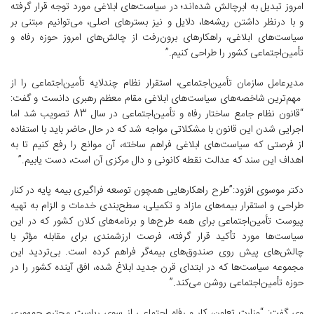
امروز تبدیل به ابرچالش شده‌اند؛ در سیاست‌های ابلاغی مورد توجه قرار گرفته
و با درنظر داشتن ریشه‌ها، دلایل و نیز بسترهای اصلی، می‌توانیم مبتنی بر
سیاست‌های ابلاغی، راهکارهای برون‌رفت از چالش‌های امروز حوزه رفاه و
تأمین‌اجتماعی کشور را طراحی کنیم.”
مدیرعامل سازمان تأمین‌اجتماعی، استقرار نظام چندلایه تأمین‌اجتماعی را از
مهم‌ترین شاخصه‌های سیاست‌های ابلاغی مقام معظم رهبری دانست و گفت:
“قانون نظام جامع ساختار رفاه و تأمین‌اجتماعی در سال 83 تصویب شد اما
اجرایی شدن این قانون با مشکلاتی مواجه شد که در حال حاضر باید با استفاده
از فرصتی که سیاست‌های ابلاغی فراهم ساخته، آن موانع را رفع کنیم تا به
اهداف این سند که عدالت نقطه کانونی و دال مرکزی آن است، دست یابیم.”
دکتر موسوی افزود:”طرح راهکارهایی همچون توسعه فراگیری بیمه پایه در کنار
طراحی و استقرار بیمه‌های مازاد و تکمیلی، سطح‌بندی خدمات و الزام به تهیه
پیوست تأمین‌اجتماعی برای همه طرح‌ها و برنامه‌های کلان کشور که در این
سیاست‌ها مورد تأکید قرار گرفته، فرصت ارزشمندی برای مقابله مؤثر با
چالش‌های پیش روی صندوق‌های بیمه‌گر فراهم کرده است. بی‌تردید این
مجموعه سیاست‌ها که در ابتدای قرن جدید ابلاغ شده، افق آینده کشور را در
حوزه تأمین‌اجتماعی روشن می‌کند.”
وی گفت: “وزارت تعاون، کار و رفاه اجتماعی از سوی ریاست محترم جمهوری