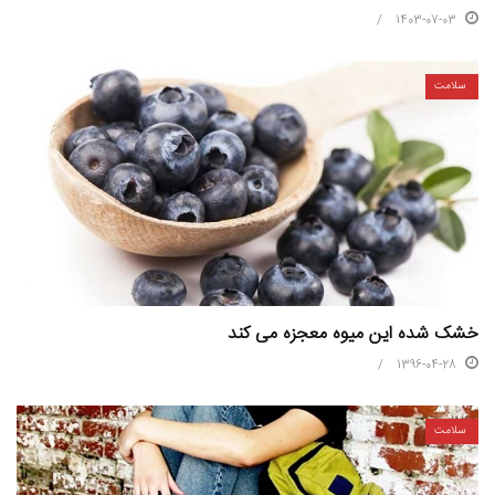
1403-07-03
سلامت
خشک شده این میوه معجزه می کند
1396-04-28
سلامت