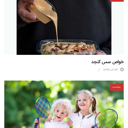
خواص سس کنجد
1396-02-26
سلامت