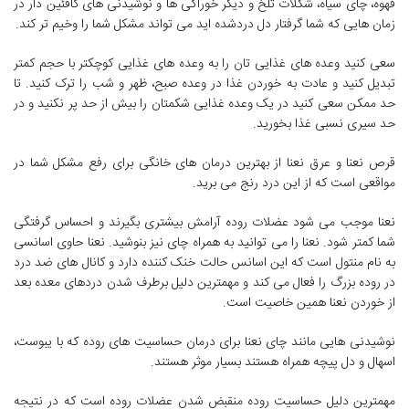
قهوه، چای سیاه، شکلات تلخ و دیگر خوراکی ها و نوشیدنی های کافئین دار در
زمان هایی که شما گرفتار دل دردشده اید می تواند مشکل شما را وخیم تر کند.
سعی کنید وعده های غذایی تان را به وعده های غذایی کوچکتر با حجم کمتر
تبدیل کنید و عادت به خوردن غذا در وعده صبح، ظهر و شب را ترک کنید. تا
حد ممکن سعی کنید در یک وعده غذایی شکمتان را بیش از حد پر نکنید و در
حد سیری نسبی غذا بخورید.
قرص نعنا و عرق نعنا از بهترین درمان های خانگی برای رفع مشکل شما در
مواقعی است که از این درد رنج می برید.
نعنا موجب می شود عضلات روده آرامش بیشتری بگیرند و احساس گرفتگی
شما کمتر شود. نعنا را می توانید به همراه چای نیز بنوشید. نعنا حاوی اسانسی
به نام منتول است که این اسانس حالت خنک کننده دارد و کانال های ضد درد
در روده بزرگ را فعال می کند و مهمترین دلیل برطرف شدن دردهای معده بعد
از خوردن نعنا همین خاصیت است.
نوشیدنی هایی مانند چای نعنا برای درمان حساسیت های روده که با یبوست،
اسهال و دل پیچه همراه هستند بسیار موثر هستند.
مهمترین دلیل حساسیت روده منقبض شدن عضلات روده است که در نتیجه