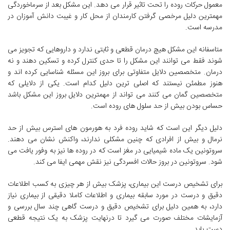
معمول حرکات روده را تحت تاثیر قرار می دهد. این مشکل بعد از سرماخوردگی
مهمترین دلیل مرخصی گرفتن کارمندان از محل کار و غیبت دانش آموزان در
مدرسه است.
متاسفانه این مشکل هیچ درمان قطعی و ثابتی ندارد و داروهایی که تجویز می
شوند فقط می توانند این مشکل را تا حدی کنترل کرده و تسکین دهند و نه
درمان. متخصصین دلایل متفاوتی برای بروز این مسئله شناسایی کرده اند و
هنوز مطمئن نیستند که اصلی ترین دلیل کدام است. یکی از دلایلی که
متخصصین گمان می کنند می تواند از مهمترین دلایل بروز این مشکل باشد
حساس بودن بیش از حد سلول های روده است.
دلیل دیگر این است که شاید روده فرد به هورمون های استرس بیش از حد
نرمال و بیش از افرادی که چنین مشکلی ندارند، واکنش نشان می دهند.
سروتونین یک ماده شیمیایی در مغز است که در روده ها نیز به وفور یافت می
شود. سروتونین در بروز حالات افسردگی نیز نقش مهمی ایفا می کند.
برای تشخیص درست این بیماری، پزشک بیش از هر چیزی به کسب اطلاعات
دقیق و درست در مورد سابقه بیماری و اطلاعات کاملا دقیقی از بیماری نیاز
دارد، به همین دلیل برای تشخیص دقیق و درست گاهی چند سال بررسی و
آزمایشات مختلف صورت می گیرد تا درنهایت پزشک به یک نتیجه قطعی
دست یابد.