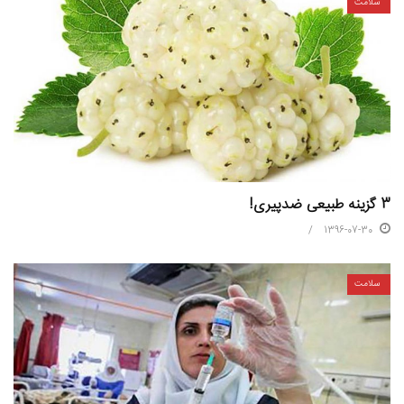
سلامت
3 گزینه طبیعی ضدپیری!
1396-07-30
سلامت