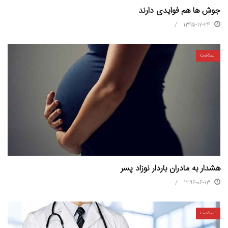
جوش ها هم فوایدی دارند
1395-12-24
سلامت
هشدار به مادران باردار نوزاد پسر
1396-06-13
سلامت