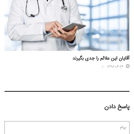
آقایان این علائم را جدی بگیرند
1398-04-24
پاسخ دادن