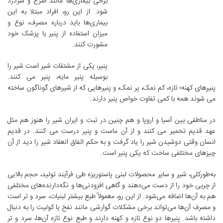
برخی بیماری‌ها مانند صرع و سردرد
شود. از این رو، افراد مبتلا به این
بیماری‌ها باید درباره مصرف، نوع و
میزان استفاده از پنیر با پزشک خود
مشورت کنند.
پنیر، یکی از مشتقات شیر است شیر را
بوسیله پنیر مایه، پنیر می کنند.
پنیرهای کهنه؛ تازه، کم نمک، پر نمک، و پنیرهایی که از شیرهای گوناگون ساخته
می شوند همه با کمی تفاوت خواص پنیر دارند.
در مناطقى بین آسیا و اروپا و هم چنین در تبت و ایران شیر را هنوز هم مثل
عهد قدیم تخمیر مى کنند و از آن ماست و پنیر درست مى کنند. در قدیم
انسان وقتى دوشیدن شیر را یاد گرفت و به حکم اتفاق انعقاد شیر را دید از آن
چیزهاى مختلفى ساخت که یکى پنیر است.
به‌طورکلی، شیر و سایر محصولات لبنی پاستوریزه طی فرآیند تولید، حجم بالایی
از چربی خود را از دست می‌دهند و گاهی افزودنی‌ها و نگه‌دارنده‌های مختلفی
هم به آن‌ها اضافه می‌شود. از این رو، معمولاً طبع بیشتر لبنیات، سرد و تر است
و مصرف آن‌ها می‌تواند برخی مشکلات گوارشی مانند نفخ یا کولیت را به دنبال
داشته باشد. پنیرها دو نوع تازه و کهنه دارند و طبع نوع تازه آن‌ها، سرد و تر