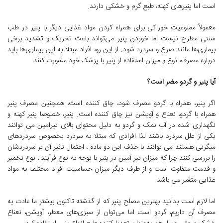
است اما پنیرهای کهنه، طبع گرم و خشکی دارند.
معمولاً ممنوعیت خوراکی برای همراه کردن مواد غذایی دیگر با پنیر در طب
سنتی مطرح نیست اما خوردن پنیر می‌تواند باعث تحریک و تشدید برخی
بیماری‌ها مانند صرع و سردرد شود. از این رو، افراد مبتلا به این بیماری‌ها باید
درباره مصرف، نوع و میزان استفاده از پنیر با پزشک خود مشورت کنند
آیا پنیر و گردو مضر است؟
اگر پنیر، همراه با گردو مصرف شود، چاق کننده است، همچنین مصرف پنیر
همراه با گردو، نعناع و آویشن نیز چاق کننده است. پنیر، خصوصا پنیر کهنه و
نگهداری شده در آب نمک و گردو به دلیل محتوای بالای تیرامین می توانند
یکی از علل سردرد باشند لذا افرادی که مبتلا به سردرد بخصوص سردردهای
میگرنی هستند می توانند با حذف این دو ماده ، احتمال تاثیر آن بر سردردشان
را بررسی کنند چرا که میزان تیر آمین در پنیر با توجه به نوع فرآیند ، نوع تخمیر
و قدمت متفاوت است و از طرف دیگر میزان حساسیت افراد مختلف به مواد
غذایی متغیر می باشد.
اما لازم است بدانید بهترین مصلح پنیر که از گذشته تاکنون بیشتر ما عادت به
مصرف آن داریم، گردو است اما می‌توان از سبزی‌های معطر، آویشن، نعناع