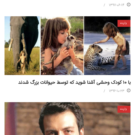
1397-06-14
واریته
با ۱۰ کودک وحشی آشنا شوید که توسط حیوانات بزرگ شدند
1396-10-23
واریته