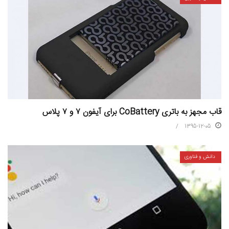
قاب مجهز به باتری CoBattery برای آیفون ۷ و ۷ پلاس
1395-12-05
دانش و فناوری