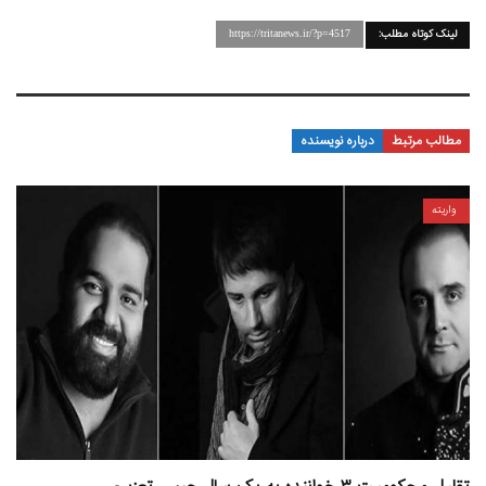
لینک کوتاه مطلب:
https://tritanews.ir/?p=4517
مطالب مرتبط
درباره نویسنده
واریته