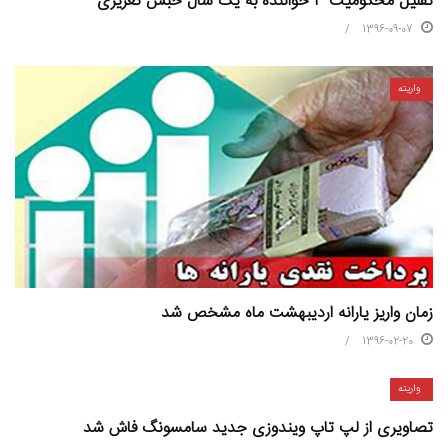
تقلیل محکومیت ۳ خواننده به یک سال حبس تعزیری
1396-09-07
واریته
زمان واریز یارانه اردیبهشت ماه مشخص شد
1396-02-20
واریته
تصاویری از لپ تاپ ویندوزی جدید سامسونگ فاش شد