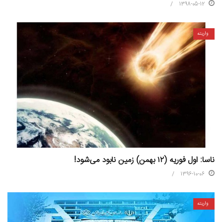
1398-05-12
واریته
ناسا: اول فوریه (۱۲ بهمن) زمین نابود می‌شود!
1396-10-06
واریته