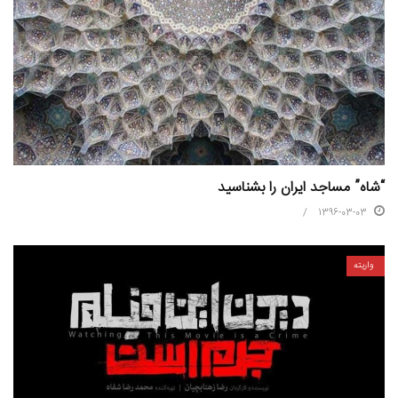
“شاه” مساجد ایران را بشناسید
1396-03-03
واریته