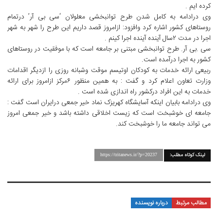
کرده ایم .
وی درادامه به کامل شدن طرح توانبخشی معلولان ‘سی بی آر’ درتمام
روستاهای کشور اشاره کرد وافزود: ازامروز قصد داریم این طرح را شهر به شهر
اجرا در مدت ۲سال آینده آینده اجرا کینم .
سی .بی آر. طرح توانبخشی مبتنی بر جامعه است که با موفقیت در روستاهای
کشور به اجرا درآمده است.
ربیعی ارائه خدمات به کودکان اوتیسم موقت وشبانه روزی را ازدیگر اقدامات
وزارت تعاون اعلام کرد و گفت : به همین منظور ۶مرکز ازامروز برای ارائه
خدمات به این افراد درکشور راه اندازی شده است .
وی درادامه بابیان اینکه آسایشگاه کهریزک نماد خیر جمعی درایران است گفت :
جامعه ای خوشبخت است که زیست اخلاقی داشته باشد و خیر جمعی امروز
می تواند جامعه ما را خوشبخت کند.
لینک کوتاه مطلب:
https://tritanews.ir/?p=20237
مطالب مرتبط
درباره نویسنده