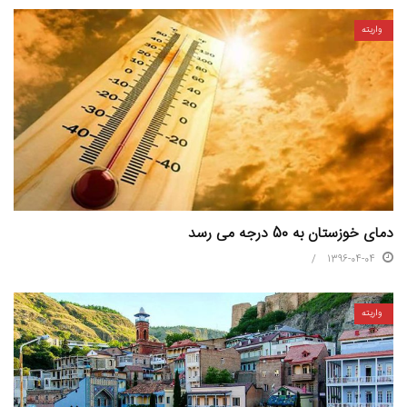
واریته
دمای خوزستان به 50 درجه می رسد
1396-04-04
واریته