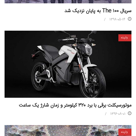
سریال The ۱۰۰ به پایان نزدیک شد
1398-05-14
واریته
موتورسیکلت برقی با برد ۳۲۰ کیلومتر و زمان شارژ یک ساعت
1396-08-01
واریته