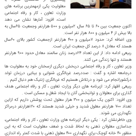
معلولیت یکی ازمهمترین برنامه های
وزارت تعاون ، کار و رفاه اجتماعی
است، افزود: آمارها نشان می دهد
اکنون جمعیت بین ۶۰ تا ۶۵ سال، ۲میلیون و ۵۰۰ هزارنفر وجمعیت ۶۵سال به
بالا بیش از ۴ میلیون و ۸۰۰ هزار نفر است.
وی اضافه کرد: حدود ۷میلیون و ۴۰۰ هزارنفر ازجمعیت کشور بالای ۶۰سال
هستد که معادل ۸ درصد کل جمعیت ایران است.
ربیعی ادامه داد: از این تعداد ۲۴درصد زنان سالمند معادل حدود ۹۰۰ هزارنفر
هستند و تنها زندگی می کنند.
وزیر تعاون ، کار و رفاه اجتماعی دربخش دیگری ازسخنان خود به معلولیت ها
درجامعه اشاره و گفت : صددرصد غربالگری شنوایی و بینایی درزمان تولد
درکشورانجام می شود و درتلاش هستیم که غربالگری ژنتیک هم دنبال کنیم .
ربیعی اظهار کرد: ازبرنامه های دیگر وزارت تعاون ، کار و رفاه اجتماعی هدف
گذاری برای معلولان و توانبخشی آنان با ایجاد شغل و مسکن است .
وی افزود: اکنون یک میلیون و ۳۰۰ هزار معلول تحت پوشش داریم که ازاین
تعداد ۷۰۰ هزارنفر معلول شدید و خیلی شدید هستند که ۱۲۰هزارنفر درمراکز
نگهداری می شوند.
وی خاطرنشان کرد : یکی دیگر ازبرنامه های وزارت تعاون ، کار و رفاه اجتماعی،
جداسازی معلولان ذهنی به لحاظ شدت و ضعف معلولیت است که به این
منظور ۴۰ خانه کوچک برای نگهداری ۴۰۰ معلول ذهنی با شدت کمتر راه اندازی