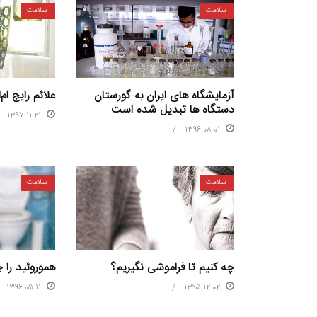
سلامت
سلامت
علائم رایج ام
آزمایشگاه های ایران به گورستان
دستگاه ها تبدیل شده است
1397-11-21
1396-08-01
سلامت
سلامت
هموروئید را 
چه کنیم تا فراموشی نگیریم؟
1396-05-11
1395-12-02