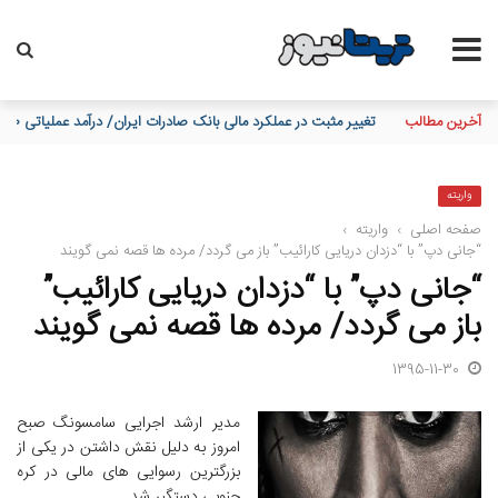
آخرین مطالب
آخرین سود ۲۷.۷ درصدی «اندوخته توسعه صادرات آرمانی» واریز شد؛ نرخ جدید ۲۹.۱ درصد
واریته
صفحه اصلی
›
واریته
›
“جانی دپ” با “دزدان دریایی کارائیب” باز می گردد/ مرده ها قصه نمی گویند
“جانی دپ” با “دزدان دریایی کارائیب”
باز می گردد/ مرده ها قصه نمی گویند
1395-11-30
مدیر ارشد اجرایی سامسونگ صبح
امروز به دلیل نقش داشتن در یکی از
بزرگترین رسوایی های مالی در کره
جنوبی دستگیر شد.