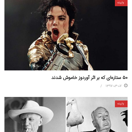
واریته
۵۰ ستاره‌ای که بر اثر آوردوز خاموش شدند
1397-03-07
واریته