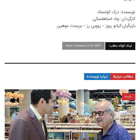
نویسنده: درک کولستاد
کارگردان: چاد استاهلسکی
بازیگران:کیانو ریوز – رووبی رز – بریجت موهین
لینک کوتاه مطلب:
https://tritanews.ir/?p=1867
مطالب مرتبط
درباره نویسنده
واریته