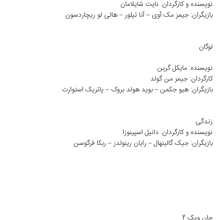
نویسنده و کارگردان: نایت شایلامان
بازیگران: جیمز مک آوی – آنا تیلور – هالی لو ریچاردسون
لوگان
نویسنده: مایکل گرین
کارگردان: جیمز من گولد
بازیگران: هیو جکمن – بوید هولد بروک – پاتریک استوارت
زندگی
نویسنده و کارگردان: دانیل اسپینوزا
بازیگران: جیک گالینهال – رایان رینولدز – ربکا فرگوسن
جان ویک 2