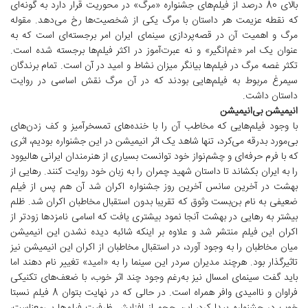
بالای 80 درصد از فیلم‌های جشنواره «مرگ» در محوریت قرار دارد به گونه‌ای
که نقطه عزیمت هر داستان با مرگ یکی از شخصیت‌ها رخ می‌دهد. مقوله
مرگ و اهمیت آن در قصه‌پردازی سینمای ایران امر برجسته‌ای است که به
عنوان یک امر «غم‌انگیر» و نه عبرت‌آموز در اکثر فیلم‌ها برجسته شده است.
تکثر غصه مرگ در فیلم‌ها بیانگر میزان نشاط و امید در آن است. تمام برندگان
سیمرغ مربوط به فیلم‌هایی بودند که در آن مرگ نقش اساسی در روایت
داستان داشت.
انیمیشن بی‌انیمیشن
با وجود فیلم‌هایی که مخاطب آن را با خنده‌های تمسخرآمیز و کف زدن‌های
بی‌مورد بدرقه می‌کرد، تنها شاهد یک اثر انیمیشن در این جشنواره بودیم، اثری
که با فرم حرفه‌ای و چشم‌نواز خود توانست بسیاری از هنرمندان ایرانی هالیوود
را به ایران بکشاند تا داستان شهید چمران را به زبان خود روایت کنند. رهایی از
بهشت در آخرین سانس آخرین روز جشنواره اکران شد آن هم پس از فیلم
ضعیفی به نام بن‌بست وثوق که تقریبا بدون استقبال مخاطبان اکران شد. ظلم
بیشتر به رهایی در بهشت آنجا نمود بیشتری یافت که اسامی نامزدها زودتر از
اکران این فیلم منتشر شد و علاوه بر اینکه شائبه دیده نشدن این انیمیشن
میان مخاطبان را به وجود آورد، در استقبال مخاطبان از اکران این انیمیشن نیز
تاثیرگذار بود. هرچند مدیران سردر این سینما را به «امید» تغییر نام دهند اما
باید گفت سینمای امسال نیز به‌رغم وجود چند اثر خوب، با ضعف‌های تکنیکی
فراوان و ناامیدی وافر همراه است. در حالی که در نهایت بتوان 8 فیلم نسبتا