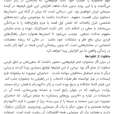
مهم جشنواره را نصیب خود کنند، فیلم‌هایی که به‌راحتی در ژانر نکبت
می‌گنجند و با این روند بدون شک شاهد افزایش این قبیل فیلم‌ها در آینده
سینمای ایران خواهیم بود. این درحالی است که بیش از آنکه این داستان‌ها
دستاویز بیان اهمیت مفهوم «عدالت» باشند، به موضوعی برای دغدغه‌های
شخصی تنزل یافته‌اند که نقش اول قصه یا جرم وقوع‌یافته را با مردانگی
می‌بخشد یا سعی در انتقام دارد. ژانر نکبت استراتژیک نبوده و عدم نمایش
مفهوم عدالت جمعی موجب می‌شود تا انسان‌ها همواره دنبال راهکارهای
فردی برای رفع فقر و مشکلات خود باشند در حالی که ریشه معضلات
اجتماعی در ساختارهایی است که بدون ریشه‌کن کردن فساد در آنها، ژانر نکبت
در زندگی واقعی ما نیز افزایش پیدا خواهد کرد.
متفاوت از تفاوت‌ها
در میان آثار جشنواره فجر فیلم‌هایی حضور داشتند که سعی‌شان بر خلق فرمی
متفاوت از سایر آثار بود. برخی از این فیلم‌ها توفیق بسیاری پیدا کردند و برخی
دیگر با عدم استقبال مخاطبان مواجه شدند. «ماجرای نیمروز» به پشتوانه فرم
ایستاده در غبار توانسته نظر هیات انتخاب را در راهیابی به جشنواره جلب کند.
این فیلم کاملا خلاقانه و بدیع بوده است و ژانر داکیودرام یا همان درام مستند
روایت می‌شود که در جهان رایج است و نسخه بومی‌سازی شده آن در
«ایستاده در غبار» و «آخرین روزهای زمستان» به چشم می‌آید. اما «ماجرای
نیمروز» مرز بین مستند و سینما را از بین برده، زیرا از سویی با فرم داکیودرام
مواجه هستیم و از سوی دیگر با یک اثر سینمایی روبه‌روییم. بازیگران دیالوگ
دارند و همانند یک اثر سینمایی همه اقتضائات آن رعایت شده است. استفاده