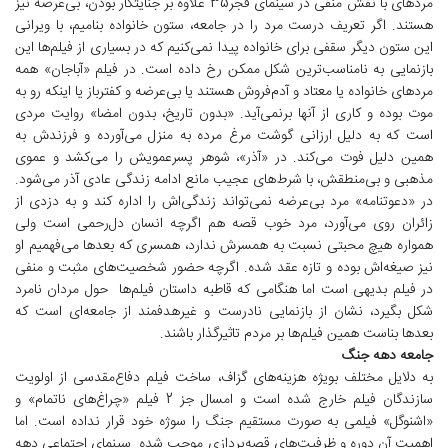
مردهای با نقش منفی در سینمای فجر35 علاوه بر جنایتکار بودن، بی‌عرضه نیز
هستند. اگر تعریف درست مرد را در جامعه، ستون خانواده بنامیم، با ویرانی
این ستون دیگر سقفی برای خانواده پیدا نمی‌کنیم که در بسیاری از فیلم‌ها این
بازنمایی به نامناسب‌ترین شکل ممکن رخ داده است. در فیلم «آباجان» همه
مردهای خانواده یا معتاد و آدم‌فروش هستند یا بی‌عرضه و کفترباز یا اینکه رو به
موت بوده و کاری از آنها برنمی‌آید. «بدون تاریخ، بدون امضا» روایت مردی
است که به دلیل ارزانی گوشت مرغ مرده به منزل می‌آورده و فرزندش به
همین دلیل فوت می‌کند. در «آذر»، شوهر پسرعمویش را می‌کشد و عموی
مذهبی و بی‌منطقش، با شرط‌های عجیب مانع ادامه زندگی عادی آذر می‌شود.
در «دعوتنامه» مرد بی‌عرضه نمی‌تواند زندگی‌اش را اداره کند و به دزدی از
زائران روی می‌آورد، مرد خوب قصه هم اگرچه انسان دل‌رحمی است ولی
همواره هیچ محبتی نسبت به همسرش ندارد، همسری که بعدها می‌فهمیم او
نیز صیغه‌اش بوده و تازه عقد شده. اگرچه حضور شخصیت‌های مثبت و منفی
در فیلم بدیهی است اما هنگامی که قاطبه داستان فیلم‌ها حول مردان نامرد
شکل بگیرد، نشان از بازنمایی نادرست و غیرهدفمند از جامعه‌ای است که
بعدها بناست همین فیلم‌ها بر مردم تاثیرگذار باشند.
جامعه دهه جنگ
به دلایل مختلف بویژه هزینه‌های گزاف، ساخت فیلم دفاع‌مقدسی از اولویت
سازندگان فیلم خارج شده است و امسال جز 2 فیلم «چراغ‌های ناتمام» و
«اشنوگل» فیلمی به صورت مستقیم جنگ را سوژه خود قرار نداده است. اما
اهمیت آن دوره و ظرفیت‌های قصه‌پردازی موجب شده سینمای اجتماعی دهه