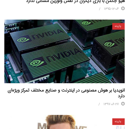
هیو جکمن با بازی دیگران در نقش ولورین مشکلی ندارد
1395-12-04
واریته
انویدیا بر هوش مصنوعی در اینترنت و صنایع مختلف تمرکز ویژه‌ای
دارد
1397-06-27
واریته