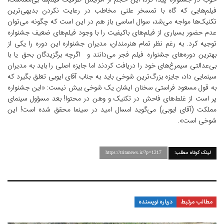
خوب در جشنواره پیدا کرد، این حجم از افزایش ظرفیت فیلم‌ها بی‌معناست،
فیلم‌هایی که گاه با تمسخر علنی مخاطب در رعایت نکردن بدیهی‌ترین
تکنیک‌ها مواجه می‌شد، سوال اساسی باز هم در این است که چگونه می‌توان
عدم حضور بسیاری از فیلم‌های باکیفیت را با وجود فیلم‌های ضعیف جشنواره
توجیه کرد. به رغم نظر تمام هنرمندان، مدیران جشنواره این دوره را یکی از
بهترین دوره‌های جشنواره فیلم فجر می‌دانند و اگرچه برگزیدگان بحق یا با
بی‌عدالتی سیمرغ‌های خود را دریافت کردند اما جایزه اصلی را باید به مدیران
سینمایی داد، جایزه بزرگ‌ترین شوخی باید به جناب آقای ایوبی تعلق بگیرد که
به قول مسعود فراستی سخنان ایشان یک شوخی بیش نیست: «این جشنواره
پر است از غلط‌های فاحش در تکنیک و وهن در محتوا! بعد مسؤول سینمای
مملکت (آقای ایوبی) می‌گوید امسال امید در سینما محقق شده است! این
شوخی است».
لینک کوتاه مطلب:
https://tritanews.ir/?p=1217
مطالب مرتبط
درباره نویسنده