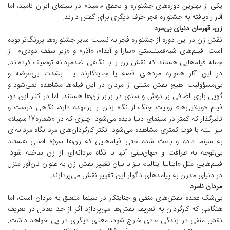
یکی از بهترین دوره‌های جشنواره و تحقق «امید» در سینمای ایران نامید، اما
آثار راه‌یافته به جشنواره فجر حرف دیگری برای گفتن دارند.
زن، قهرمان دنیای بی‌مرد
نقش زن در این دوره از جشنواره فجر به نسبت سایر جشنواره‌ها پررنگ‌تر بوده
است. فیلم‌های شبه‌فمینیستی «سارا و آیدا»، «آذر» و «زیر سقف دودی» از
جمله فیلم‌هایی هستند که نقش زن را با نگاهی ضدمردانه توصیف کرده‌اند.
در این آثار همواره مردهای قصه یا جنایتکارند یا بشدت بی‌عرضه و
بی‌مسؤولیت. هیچ نقش مثبتی از مردان در این فیلم‌ها مشاهده نمی‌شود و
گویی باری اضافی بر دوش و سدی در برابر زن‌ها هستند. اما در کنار این دو،
فیلم «ویلایی‌ها» روایت جنگ از نگاه زنان را برعهده دارد، نگاهی درست و
تاثیرگذار که کمتر در سینمای دنیا دیده می‌شود. چیزی که در «شماره17 سهیلا»
نیز البته با قوت کمتری مشاهده می‌شود. تکثر کارگردان‌های مرد نگاه مردانه‌ای
به سینما داده و باعث شده حتی فیلم‌هایی که زن‌ها سوژه اصلی هستند
بی‌توجه به ظرافت و جهان‌بینی آنها با نگاه مردانه‌ای از زن ساخته شود.
فیلم‌هایی مثل «ایتالیا ایتالیا» نیز با بیان تغییر نقش زن به عنوان نان‌آور منزل
در دنیای مدرن به پیامدهای ناگوار این تغییر نقش می‌پردازند.
مردان نامرد
بی‌شک عمده نقش‌های منفی و جنایتکار در سینما متعلق به مردان است، اما
هنگامی که کارگردان به تعریف نقش‌ها می‌پردازد اگر از حد تعادل در تعریف
نقش منفی در زندگی عادی خارج شود، معنای دیگری در پی خواهد داشت.