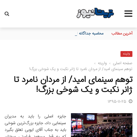
آخرین مطالب
محاسبه جداگانه تعیین تکلیف 80 درصد برگه چک‌های کاغذی و الکترونیکی هنگام درخواست دسته چک
واریته
صفحه اصلی
›
واریته
›
توهم سینمای امید/ از مردان نامرد تا ژانر نکبت و یک شوخی بزرگ!
توهم سینمای امید/ از مردان نامرد تا
ژانر نکبت و یک شوخی بزرگ!
1395-11-25
جایزه اصلی را باید به مدیران
سینمایی داد، جایزه بزرگ‌ترین شوخی
باید به جناب آقای ایوبی تعلق بگیرد
که به قول مسعود فراستی سخنان