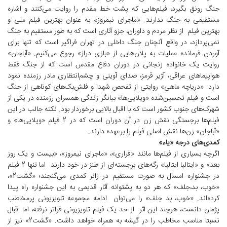
جنگ رونق بگیرد، فیلم‌هایی که پشت خط مقدم را روایت می‌کنند و اشاره
مستقیمی به جنگ ندارند. «ماجرای نیمروز» به عنوان بهترین فیلم ملی و
بهترین فیلم از نظر مردم و داوران، جزو آثاری است که به طور مستقیم به جنگ
نمی‌پردازد، در واقع آنچنان جنگ داخلی در تهران فراگیر است که تنها برای
آوردن فرمانده عملیات به پلان‌هایی از «بازی دراز» رجوع می‌کنیم. «آباجان»
روایت یک خانواده زنجانی در دوران دفاع مقدس است که از جنگ فقط
هواپیماهای عراقی، آژیر قرمز، صدای آوینی و چشم‌انتظاری مادر رزمنده نمود
دارد. «دریاچه ماهی» روایتی از تفحص شهدا و فلش‌بک‌های کوتاهی از جنگ
است و فیلم تحسین‌شده «ویلایی‌ها» بیانگر زندگی همسران رزمنده در یکی از
شهرک‌های جنوب کشور است که با اقبال بالایی برخوردار بود. نکته جالب در این
فیلم‌ها برجستگی نقش زن در آن دوران است که در 2 فیلم «ویلایی‌ها» و
«آباجان» زن‌ها نقش اصلی فیلم را برعهده دارند.
کمدی‌های درجه «یاء»
اگرچه بسیاری از فیلم‌ها مانند «فراری»، «ماجرای نیمروز»، «بیست و یک روز
بعد» و «ایتالیا ایتالیا» رگه‌های برجسته‌ای از طنز در خود دارند اما تنها 2 فیلم
در جشنواره امسال به صورت مستقیم در ژانر کمدی می‌گنجند؛ «گشت2»،
«خوب، بد،جلف» که هر دو به پشتوانه آثار قدیمی به این جشنواره راه پیدا
کرده‌اند. «خوب، بد جلف» را می‌توان ادامه مجموعه تلویزیونی پرمخاطب
پژمان دانست، هرچند این اثر از حد یک فیلم تلویزیونی فراتر نرفته، اما اقبال
نسبتا مناسب مخاطب را در گیشه به همراه خواهد داشت. «گشت2» نیز از