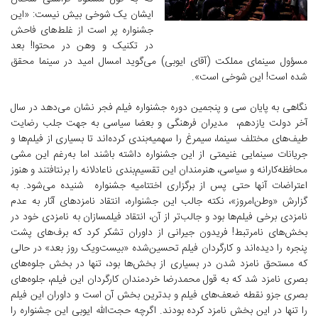
ایشان یک شوخی بیش نیست: «این
جشنواره پر است از غلط‌های فاحش
در تکنیک و وهن در محتوا! بعد
مسؤول سینمای مملکت (آقای ایوبی) می‌گوید امسال امید در سینما محقق
شده است! این شوخی است».
نگاهی به پایان سی و پنجمین دوره جشنواره فیلم فجر نشان می‌دهد در سال
آخر دولت یازدهم، مدیران فرهنگی و بعضا سیاسی به جهت جلب رضایت
طیف‌های مختلف سینما، سیمرغ را سهمیه‌بندی کرده‌اند تا بسیاری از فیلم‌ها و
جریانات سینمایی غنیمتی از این جشنواره داشته باشند اما به‌رغم این مشی
محافظه‌کارانه و سیاسی، هنرمندان این تقسیم‌بندی ناعادلانه را برنتافتند و هنوز
اعتراضات آنها حتی پس از برگزاری اختتامیه جشنواره شنیده می‌شود. به
گزارش «وطن‌امروز»، نکته جالب این جشنواره، انتقاد نامزدهای آثار به عدم
نامزدی برخی فیلم‌ها بود و جالب‌تر از آن، انتقاد فیلمسازان به نامزدی خود در
بخش‌های نامرتبط! فریدون جیرانی از داوران تشکر کرد که برف‌های پشت
پنجره را دیده‌اند و کارگردان فیلم تحسین‌شده «بیست‌ویک روز بعد» در حالی
که مستحق نامزد شدن در بسیاری از بخش‌ها بود، تنها در بخش جلوه‌های
بصری نامزد شد که به قول محمدرضا خردمندان کارگردان این فیلم، جلوه‌های
بصری جزو نقطه ضعف‌های فیلم و بدترین بخش آن است و داوران این فیلم
را تنها در این بخش نامزد کرده بودند. اگرچه حجت‌الله ایوبی این جشنواره را