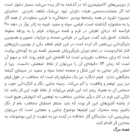
از دوربین‌های 16میلیمتری که در گذشته به کار برده می‌شد، بسیار دشوار است
اما اگر مصلحت‌سنجی هیات داوران نبود بی‌شک شاهد نامزدی «ماجرای
نیمروز» تقریبا در همه رشته‌ها بودیم. «خفه‌گی» با فرمی متفاوت‌تر از همه آثار
پا به جشنواره گذاشته است، فیلمی سیاه و سفید شبیه به ژانر نوآر در دهه 40
فرانسه که ذره‌ای لغزش در فرم و قصه می‌تواند فیلم را به ورطه سقوط
بکشاند. الحق باید گفت جیرانی در طراحی صحنه و جزئیات تصویر و همچنین
بازیگردانی بی‌نقص کار کرده است.در این فیلم شاهد یکی از بهترین بازی‌های
الناز شاکردوست در تمام دوران بازیگری‌اش هستیم. قصه نیز به گونه‌ای روایت
شده که برای مخاطب باورپذیر است اما اقتضای این فیلم روند کند و مبهم آن
است که زمان 114 دقیقه‌ای آن را می‌توان از نقاط ضعفش دانست. زیرا از
اساس ژانر جنایی به این شکل و صفحه تماما سیاه و سفید در سینمای گیشه
جایگاهی ندارد. فیلم «نگار» نیز یک سایکودرام است که مخاطب در طول فیلم
مرز بین توهم و واقعیت را گم می‌کند. زمینه جنایی نگار و کارگردانی خوب و
حساس آن به همراه ریتم تند این فیلم می‌تواند از نقاط قوت این اثر باشد اما
تازگی این فرم در کنار درگیر ساختن مخاطب به توهمی که انتهایش هیچ است
از پاشنه آشیل‌های این اثر بوده که باید منتظر استقبال مخاطب عام از نگار
باشیم. وجه مشترک این فیلم‌ها موضوع جنایی و معمایی است که می‌توان
پیش‌بینی کرد سازندگان آثار خلاقانه در آینده نیز به تبعیت از این موضوعات به
ساختن اثر اقدام کنند.
غصه مرگ