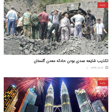
واریته
تکذیب شایعه عمدی بودن حادثه معدن گلستان
1396-02-16
واریته