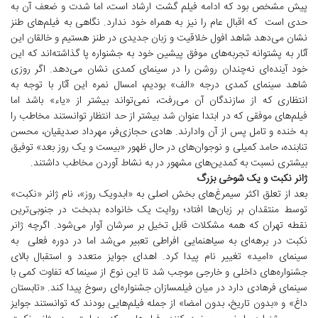
پیش مشخص بود که ادامه فیلم گشت ارشاد است، اما شدت و ضعف آن به
حدی است که اقبال عام را نیز به همراه خود ندارد. نگاهی به فیلم‌های طنز
نشان می‌دهد شاهد افول خلاقیت و زبان جدیدی در طنز هستیم و خالقان این
آثار به پشتوانه تجربه‌های موفق پیشین خود به جشنواره پا گذاشته‌اند که این
خود آینده‌ای نه‌چندان روشن را در سینمای کمدی نشان می‌دهد. اگر روزی
شاهد سینمای کمدی درجه «الف» بودیم، امسال نمره این آثار با توجه به
انتظاری که از سازندگان آن می‌رفت، نمی‌تواند بیشتر از «یاء» باشد اما
فیلم‌های موفقی که در ابتدا عنوان شد بیشتر از حد انتظار توانستند مخاطب را
به خنده و تامل پس از آن وادارند. هادی حجازی‌فر، مهرداد صدیقیان، محسن
تنابنده، حامد کمیلی و نوجوان‌های در حال ظهور «بیست و یک روز بعد» توفیق
بیشتری نسبت به کمدین‌های مشهور در به نشاط آوردن مخاطب داشتند.
ژانر نکبت و یک شوخی بزرگ
بعد از تعلق اکثر سیمرغ‌های بخش اصلی به «ابدویک روز»، نام ژانر «نکبت»
توسط منتقدان بر زبان‌ها افتاد؛ روایت یک خانواده بدبخت در جنوبی‌ترین
نقطه تهران که همه مشکلات قابل تخیل بر سرشان آوار می‌شود. اگرچه ژانر
نکبت در برهه‌ای به سیاهنمایی افراطی تعبیر می‌شد اما در دوره فعلی به
سینمای «امید» تغییر نام پیدا کرد. اهدای جوایز متعدد و استقبال بالای
جشنواره‌های داخلی و خارجی موجب شد تا این نوع از سینما که تفاوت کمی با
سینمای فرهادی دارد در میان فیلمسازان جشنواره‌ای رسوخ پیدا کند. «تابستان
داغ» و «بدون تاریخ، بدون امضا» از جمله فیلم‌هایی بودند که توانستند جوایز