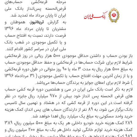
مرحله قرعه‌کشی حساب‌های
قرض‌الحسنه پس‌انداز بانک ملی
ایران تا پایان مرداد ماه تمدید شد.
به گزارش
تریتانیوز
، هموطنان و
مشتریان تا پایان مرداد ماه 1396
فرصت دارند، نسبت به افتتاح حساب
و یا تکمیل موجودی در شعب بانک
ملی ایران در سراسر کشور اقدام کنند.
باز بودن حساب و داشتن حداقل موجودی 500 هزار ریالی در روز قرعه‌کشی
شرایط لازم برای شرکت حساب‌ها در قرعه‌کشی و حفظ حداقل موجودی حساب
به مبلغ 500 هزار ریال به مدت 3 ماه یا 90 روز متوالی در طول دوره قرعه‌کشی
و یا از زمان آخرین مهلت افتتاح حساب یا تکمیل موجودی ( 31 مردادماه 1396
) شرط لازم برای اعطای جوایز به برندگان حساب‌ها می‌باشد.
لازم به ذکر است بانک ملی ایران در سی و هشتمین دوره قرعه کشی حساب
های قرض الحسنه پس انداز خود بیش از 970 میلیارد ریال جایزه در نظر
گرفته است.در این دوره از قرعه کشی که در هشتاد و نهمین سال تاسیس
بانک برگزار می شود، به 89 نفر از دارندگان حساب های پس انداز، کمک هزینه
خرید واحد مسکونی به مبلغ یک میلیارد ریال اهدا خواهد شد.
289 کمک هزینه خرید خودرو داخلی هر یک به مبلغ 500 میلیون ریال، 389
کمک هزینه خرید لوازم خانگی تولید داخل هر یک به مبلغ 200 میلیون ریال و
989 کمک هزینه ازدواج هر یک به مبلغ 150 میلیون ریال، بخشی از جوایز این