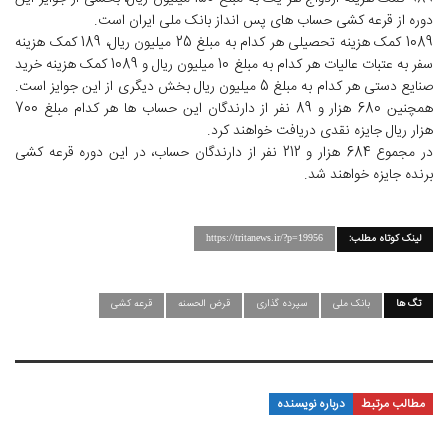
دوره از قرعه کشی حساب های پس انداز بانک ملی ایران است.
1089 کمک هزینه تحصیلی هر کدام به مبلغ 25 میلیون ریال، 189 کمک هزینه
سفر به عتبات عالیات هر کدام به مبلغ 10 میلیون ریال و 1089 کمک هزینه خرید
صنایع دستی هر کدام به مبلغ 5 میلیون ریال بخش دیگری از این جوایز است.
همچنین 680 هزار و 89 نفر از دارندگان این حساب ها هر کدام مبلغ 700
هزار ریال جایزه نقدی دریافت خواهند کرد.
در مجموع 684 هزار و 212 نفر از دارندگان حساب، در این دوره قرعه کشی
برنده جایزه خواهند شد.
لینک کوتاه مطلب:
https://tritanews.ir/?p=19956
تگ ها
بانک ملی
سپرده گذاری
قرض الحسنه
قرعه کشی
مطالب مرتبط
درباره نویسنده