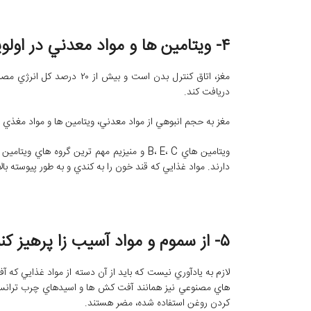
۴- ويتامين‌ ها و مواد معدني در اولويت هستند
مغز، اتاق کنترل بدن است و ب
دريافت کند.
مغز به حجم انبوهي از مواد معدني، ويتامين‌ ها و مواد مغذي 
ويتامين‌ هاي B، E، C و منيزيم مهم ‌ترين گروه‌
دارند. مواد غذايي که قند خون را به کندي و به طور پيوسته بالا
۵- از سموم و مواد آسيب ‌زا پرهيز کنيد
لازم به يادآوري نيست که بايد از آن دسته از مواد غذايي که آف
‌هاي مصنوعي نيز همانند آفت کش ‌ها و اسيدهاي چرب ترانس و 
کردن روغن استفاده شده، مضر هستند.