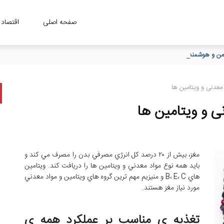
صفحه اصلی
اقتصاد
، امن و هوشمند در خریدهای حضوری
معدنی و ویتامین ها
ی و ویتامین ها
مغز، بيش از ۲۰ درصد کل انرژي مصرفي بدن را مصرف مي ‌کند و
بايد همه نوع مواد معدني و ويتامين ‌ها را دريافت کند. ويتامين‌
هاي B، E، C و منيزيم مهم ‌ترين گروه‌ هاي ويتامين و مواد معدني
مورد نياز مغز هستند.
تغذيه ي مناسب بر عملکرد همه ي