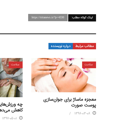
لینک کوتاه مطلب:
https://tritanews.ir/?p=4330
مطالب مرتبط
درباره نویسنده
سلامت
سلامت
معجزه ماساژ برای جوان‌سازی
چه ورزش‌هایی 
پوست صورت
کاهش می‌ده
1398-03-08
1397-05-01