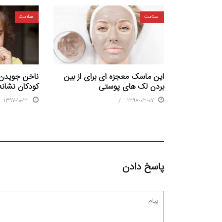
سلامت
سلامت
این ماسک معجزه ای برای از بین
ناخن جویدن
بردن لک های پوستی
کودکان نشا
1397-10-13
1398-03-07
پاسخ دادن