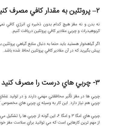
۲– پروتئين به مقدار کافي مصرف کنيد
نه بدن و نه مغز هيچ کدام بدون ذخيره ي انرژي کافي نمي ‌
کربوهيدرات و چربي مقادير کافي پروتئين دريافت کنيم.
اگر گياهخوار هستيد بايد حتما به دنبال منابع گياهي پروتئين باش
پيش بگيريد که در آن مقادير کافي پروتئين لحاظ شده باشد.
۳- چربي ‌هاي درست را مصرف کنيد
چربي ‌ها در مغز تأثير محافظتي مهمي دارند و در توليد غشاي 
چربي هم نياز دارد. اين کار به وسيله ي چربي ‌هاي مخصوص که ب
چربي‌ هاي امگا ۳ و امگا ۶، اين گونه از چرب
از مهم ‌ترين کارهايي است که مي ‌توانيد براي سلامت مغز خود