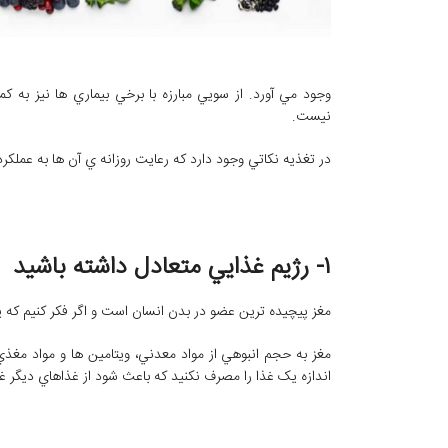
وجود مي ‌آورد. از سويي مبارزه با برخي بيماري ‌ها نيز ب
نيست.
در تغذيه نکاتي وجود دارد که رعايت روزانه ي آن ها به عملکرد 
۱- رژيم غذايي متعادل داشته باشيد
مغز پيچيده‌ ترين عضو در بدن انسان است و اگر فکر کنيم که 
مغز به حجم انبوهي از مواد معدني، ويتامين‌ ها و مواد مغذ
اندازه يک غذا را مصرف نکنيد که باعث شود از غذاهاي ديگر غ