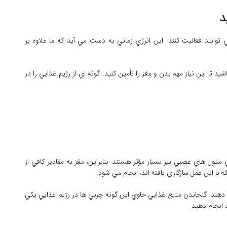
توانند فعاليت کنند. اين انرژي زماني به دست مي ‌آيد که ما علاوه بر
يد تا اين نياز مهم بدن و مغز را تأمين کنيد. گونه ‌اي از رژيم غذايي را در
سلول‌ هاي عصبي نيز بسيار مؤثر هستند. بنابراين، مغز به مقادير کافي از
ا اين عمل سازگاري يافته ‌اند، انجام مي ‌شود.
ي ‌ها را تشکيل مي ‌دهند. گنجاندن منابع غذايي حاوي اين گونه چربي‌ ها در رژيم غذايي يکي
 انجام دهيد.