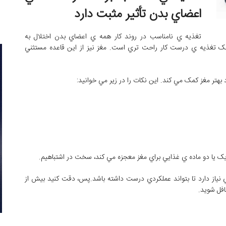
اعضاي بدن تأثير مثبت دارد
تغذيه ي نامناسب در روند کار همه ي اعضاي بدن اختلال به
ه کمک تغذيه ي درست کار راحت ‌تري است. مغز نيز از اين قاعده مستثني
بهتر مغز کمک مي‌ کند. اين نکات را در زير مي خوانيد:
يک يا دو ماده ي غذايي براي مغز معجزه مي ‌کند، سخت در اشتباهيم.
ي نياز دارد تا بتواند عملکردي درست داشته باشد.پس، دقت کنيد بيش از
افل شويد.