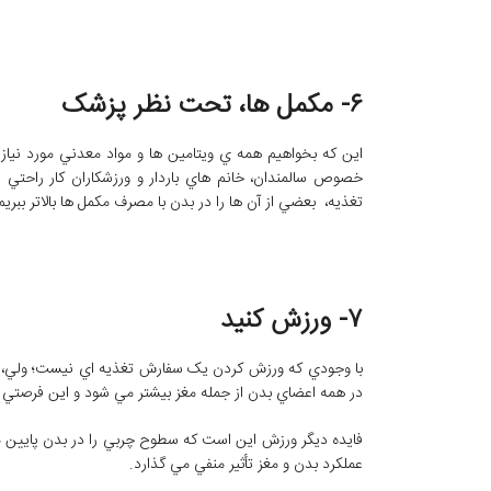
۶- مکمل‌ ها، تحت نظر پزشک
اين که بخواهيم همه‌ ي ويتامين ‌ها و مواد معدني مورد نياز 
خصوص سالمندان، خانم‌ هاي باردار و ورزشکاران کار راحت
تغذيه، بعضي از آن ها را در بدن با مصرف مکمل‌ ها بالاتر ببريم
۷- ورزش کنيد
با وجودي که ورزش کردن يک سفارش تغذيه‌ اي نيست؛ ولي، د
در همه اعضاي بدن از جمله مغز بيشتر مي ‌شود و اين فرصتي 
فايده ديگر ورزش اين است که سطوح چربي را در بدن پايين م
عملکرد بدن و مغز تأثير منفي مي ‌گذارد.