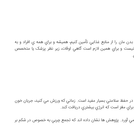
بدن ‌مان را از منابع غذايي تأمين کنيم، هميشه و براي همه ي افراد و به
ي نيست و براي همين لازم است گاهي اوقات، زير نظر پزشک يا متخصص
.
ر حفظ سلامتي بسيار مفيد است. زماني که ورزش مي ‌کنيد، جريان خون
براي مغز است که انرژي بيشتري دريافت کند.
ي‌ آورد. پژوهش ‌ها نشان داده ‌اند که تجمع چربي به خصوص در شکم بر