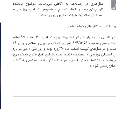
سال‌جاری در رسانه‌ها، به آگاهی می‌رساند، موضوع یادشده
کان‌لم‌یکن بوده و اتخاذ تصمیم درخصوص تعطیلی روز سی‌ام
اسفند در صلاحیت هیات محترم وزیران است.
حو مقتضی اطلاع‌رسانی خواهد شد.
پیشتر اسماعیل ظریف آزاد، مدیرکل روابط کار و جبران خدمت در نامه‌ای به مدیران کل کار استان‌ها درباره تعطیلی 30 اسفند 95 اعلام
کرده بود: «نظر به اینکه به‌موجب لایحه قانونی تعیین تعطیلات رسمی مصوب 8/4/1359 شورای انقلاب جمهوری اسلامی ایران 29
اسفند تا 4 فروردین جزو تعطیلات رسمی کشور منظور شده است و در سال‌های کبیسه اسفند ماه 30روزه بوده و روز سی‌ام نیز در بازه
 تعطیلی روز سی‌ام اسفند‌ماه نشده است بنابراین طبق قانون یادشده روز
‌شود. خواهشمند دستور فرمایید موضوع مذکور به‌نحو مقتضی به آگاهی
 اطلاع‌رسانی شود.»