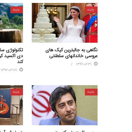
واریته
واریته
نگاهی به جالب‎ترین کیک های
تکنولوژی ساد
عروسی خاندان‎های سلطنتی
دی اکسید کر
کند
1397-02-31
1397-03-28
واریته
واریته