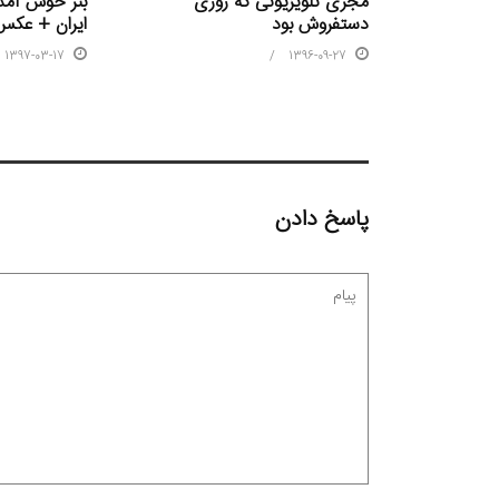
مجری تلویزیونی که روزی
بنر خوش آمد
دستفروش بود
ایران + عکس
1397-03-17
1396-09-27
پاسخ دادن