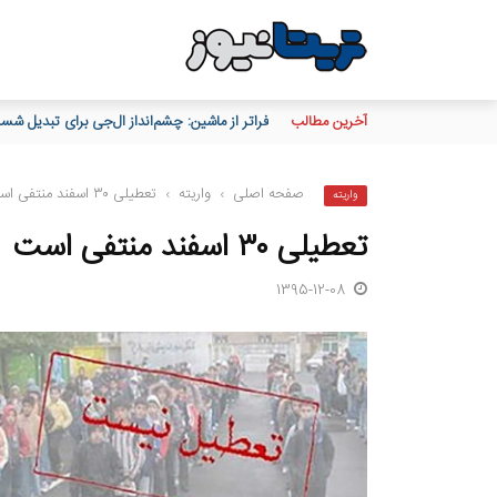
آخرین مطالب
فراتر از ماشین: چشم‌انداز ال‌جی برای تبدیل ش
صفحه اصلی
›
واریته
›
تعطیلی ۳۰ اسفند منتفی است
واریته
تعطیلی ۳۰ اسفند منتفی است
1395-12-08