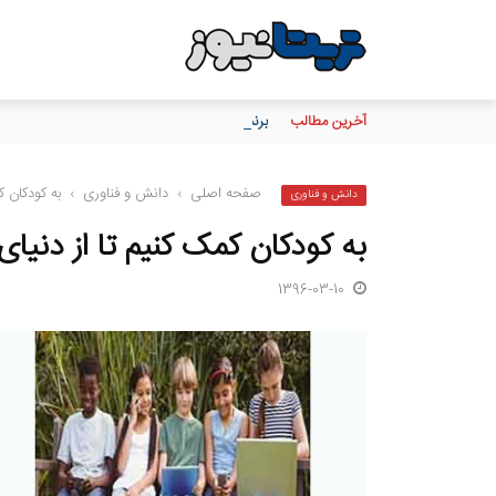
آخرین مطالب
برندگان نهایی «فستیوال گل طلایی» بیمه آسی
صفحه اصلی
›
دانش و فناوری
›
به کودکان ک
دانش و فناوری
به کودکان کمک کنیم تا از دنیای
1396-03-10