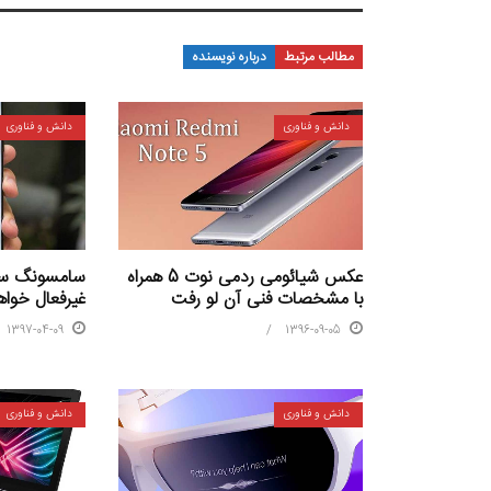
مطالب مرتبط
درباره نویسنده
دانش و فناوری
دانش و فناوری
عکس شیائومی ردمی نوت 5 همراه
سامسونگ سیس
با مشخصات فنی آن لو رفت
غیرفعال خواه
1397-04-09
1396-09-05
دانش و فناوری
دانش و فناوری