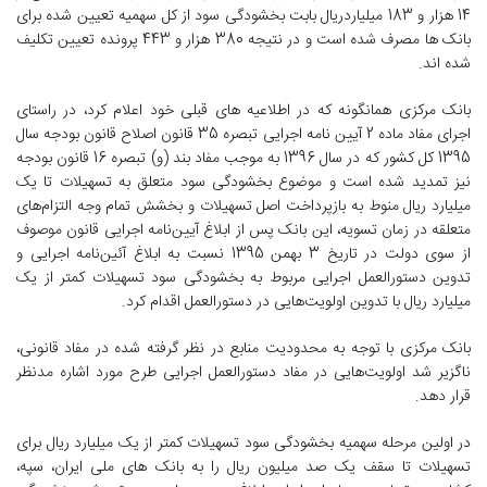
14 هزار و 183 میلیاردریال بابت بخشودگی سود از کل سهمیه تعیین شده برای
بانک ها مصرف شده است و در نتیجه 380 هزار و 443 پرونده تعیین تکلیف
شده اند.
بانک مرکزی همانگونه که در اطلاعیه های قبلی خود اعلام کرد، در راستای
اجرای مفاد ماده 2 آیین نامه اجرایی تبصره 35 قانون اصلاح قانون بودجه سال
1395 کل کشور که در سال 1396 به موجب مفاد بند (و) تبصره 16 قانون بودجه
نیز تمدید شده است و موضوع بخشودگی سود متعلق به تسهیلات تا یک
میلیارد ریال منوط به بازپرداخت اصل تسهیلات و بخشش تمام وجه ‌التزا‌م‌های
متعلقه در زمان تسویه، این بانک پس از ابلاغ آیین‌نامه اجرایی قانون موصوف
از سوی دولت در تاریخ 3‏ بهمن 1395 نسبت به ابلاغ آئین‌نامه اجرایی و
تدوین دستورالعمل اجرایی مربوط به بخشودگی سود تسهیلات کمتر از یک
میلیارد ریال با تدوین اولویت‌هایی در دستورالعمل اقدام کرد.
بانک مرکزی با توجه به محدودیت منابع در نظر گرفته شده در مفاد قانونی،
ناگزیر شد اولویت‌هایی در مفاد دستورالعمل اجرایی طرح مورد اشاره مدنظر
قرار دهد.
در اولین مرحله سهمیه‌ بخشودگی سود تسهیلات کمتر از یک میلیارد ریال برای
تسهیلات تا سقف یک صد میلیون ریال را به بانک های ملی ایران، سپه،