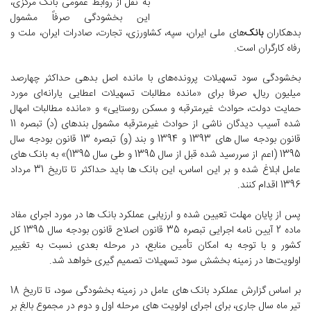
به نقل از روابط عمومی بانک مرکزی،
این بخشودگی صرفاً مشمول
بدهکاران
بانک‌
های ملی ایران، سپه، کشاورزی، تجارت، صادرات ایران، ملت و
رفاه کارگران است.
بخشودگی سود تسهیلات پرونده‌های با مانده اصل بدهی حداکثر چهارصد
میلیون ریال، صرفا برای «مانده مطالبات تسهیلات اعطایی یارانه‌ای مورد
حمایت دولت، حوادث غیرمترقبه و مسکن روستایی» و «مانده مطالبات امهال
شده آسیب دیدگان ناشی از حوادث غیرمترقبه مشمول بندهای (د) تبصره 11
قانون بودجه سال های 1393 و 1394 و بند (و) تبصره 13 قانون بودجه سال
1395 (اعم از سررسید شده قبل از سال 1395 و طی سال 1395)» به بانک های
عامل ابلاغ شده و بر این اساس، این بانک ها باید حداکثر تا تاریخ 31 مرداد
1396 اقدام کنند.
پس از پایان مهلت تعیین شده و ارزیابی عملکرد بانک ها در مورد اجرای مفاد
ماده 2 آیین نامه اجرایی تبصره 35 قانون اصلاح قانون بودجه سال 1395 کل
کشور و با توجه به امکان تأمین منابع، در مرحله بعدی نسبت به تغییر
اولویت‌ها در زمینه بخشش سود تسهیلات تصمیم گیری خواهد شد.
بر اساس گزارش عملکرد بانک های عامل در زمینه بخشودگی سود، تا تاریخ 18
تیر ماه سال جاری، برای اجرای اولویت های مرحله اول و دوم در مجموع بالغ بر