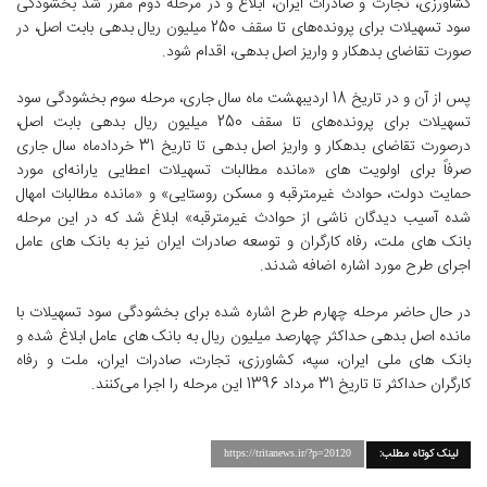
کشاورزی، تجارت و صادرات ایران، ابلاغ و در مرحله دوم مقرر شد بخشودگی
سود تسهیلات برای پرونده‌های تا سقف 250 میلیون ریال بدهی بابت اصل، در
صورت تقاضای بدهکار و واریز اصل بدهی، اقدام شود.
پس از آن و در تاریخ 18 اردیبهشت ماه سال جاری، مرحله سوم بخشودگی سود
تسهیلات برای پرونده‌های تا سقف 250 میلیون ریال بدهی بابت اصل،
درصورت تقاضای بدهکار و واریز اصل بدهی تا تاریخ 31 خردادماه سال جاری
صرفاً برای اولویت های «مانده مطالبات تسهیلات اعطایی یارانه‌ای مورد
حمایت دولت، حوادث غیرمترقبه و مسکن روستایی» و «مانده مطالبات امهال
شده آسیب دیدگان ناشی از حوادث غیرمترقبه» ابلاغ شد که در این مرحله
بانک های ملت، رفاه کارگران و توسعه صادرات ایران نیز به بانک های عامل
اجرای طرح مورد اشاره اضافه شدند.
در حال حاضر مرحله چهارم طرح اشاره شده برای بخشودگی سود تسهیلات با
مانده اصل بدهی حداکثر چهارصد میلیون ریال به بانک های عامل ابلاغ شده و
بانک های ملی ایران، سپه، کشاورزی، تجارت، صادرات ایران، ملت و رفاه
کارگران حداکثر تا تاریخ 31 مرداد 1396 این مرحله را اجرا می‌کنند.
لینک کوتاه مطلب:
https://tritanews.ir/?p=20120