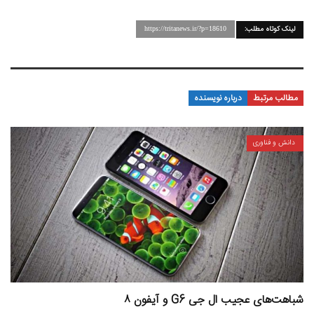
لینک کوتاه مطلب:
https://tritanews.ir/?p=18610
مطالب مرتبط
درباره نویسنده
دانش و فناوری
شباهت‌های عجیب ال جی G6 و آیفون ۸