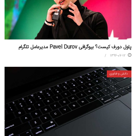
پاول دورف کیست؟ بیوگرافی Pavel Durov مدیرعامل تلگرام
1396-07-12
دانش و فناوری