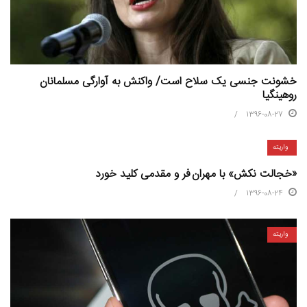
خشونت جنسی یک سلاح است/ واکنش به آوارگی مسلمانان
روهینگیا
1396-08-27
واریته
«خجالت نکش» با مهران فر و مقدمی کلید خورد
1396-08-24
واریته