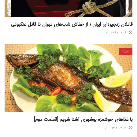
قاتلان زنجیره‌ای ایران ؛ از خفاش‌ شب‌های تهران تا قاتل عنکبوتی
1397-12-16
واریته
با غذاهای خوشمزه بوشهری آشنا شویم [قسمت دوم]
1398-03-19