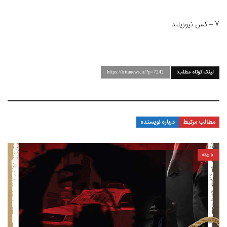
7 – کس نیوزیلند
لینک کوتاه مطلب:
https://tritanews.ir/?p=7242
مطالب مرتبط
درباره نویسنده
واریته