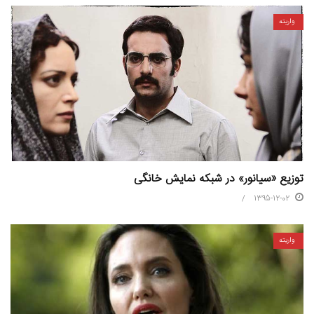
واریته
توزیع «سیانور» در شبکه نمایش خانگی
1395-12-02
واریته