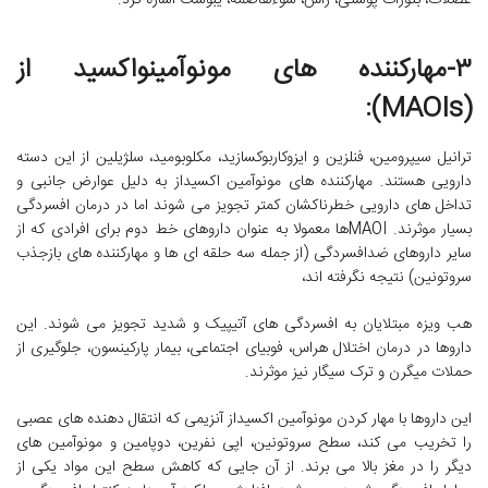
عضلات، بثورات پوستی، راش، سوءهاضمه، یبوست اشاره کرد.
۳-مهارکننده های مونوآمینواکسید از
(MAOIs):
ترانیل سیپرومین، فنلزین و ایزوکاربوکسازید، مکلوبومید، سلژیلین از این دسته
دارویی هستند. مهارکننده های مونوآمین اکسیداز به دلیل عوارض جانبی و
تداخل های دارویی خطرناکشان کمتر تجویز می شوند اما در درمان افسردگی
بسیار موثرند. MAOIها معمولا به عنوان داروهای خط دوم برای افرادی که از
سایر داروهای ضدافسردگی (از جمله سه حلقه ای ها و مهارکننده های بازجذب
سروتونین) نتیجه نگرفته اند،
هب ویزه مبتلایان به افسردگی های آتیپیک و شدید تجویز می شوند. این
داروها در درمان اختلال هراس، فوبیای اجتماعی، بیمار پارکینسون، جلوگیری از
حملات میگرن و ترک سیگار نیز موثرند.
این داروها با مهار کردن مونوآمین اکسیداز آنزیمی که انتقال دهنده های عصبی
را تخریب می کند، سطح سروتونین، اپی نفرین، دوپامین و مونوآمین های
دیگر را در مغز بالا می برند. از آن جایی که کاهش سطح این مواد یکی از