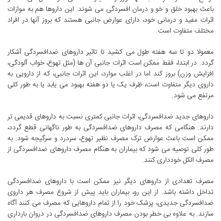
باعث بهبود خلق و خو و درمان افسردگی می شوند. این داروها هم به موازات
اثرات مفید و درمانی خود، دارای عوارض جانبی هستند که بروز آنها در افراد
مختلف متفاوت است.
معمولا دو تا سه هفته طول می کشید تا تاثیر داروهای ضدافسردگی آشکار
گردد. در ابتدا، فقط ممکن است اثرات جانبی آن ها (مثل تهوع، خواب آلودگی،
افزایش وزن) بروز کند اما در اغلب موارد، این اثرات جانبی، که از دارویی به
داروی دیگر متفاوت است، ظرف یک یا دو هفته بهبود می یابد یا به طور کلی
مرتفع می شود.
داروهای جدید ضدافسردگی، اثرات جانبی کمتری نسبت به داروهای قدیمی تر
دارند. هنگامی که مصرف داروهای ضدافسردگی به طور ناگهانی قطع گردد،
ممکن است باعث عوارض ترک مصرف نظیر تهوع، سردرد و سرگیجه شود. به
طور کلی توصیه می شود که بیماران به هنگام مصرف داروهای ضدافسردگی از
مصرف الکل خودداری کنند.
مصرف تعدادی از داروهای دیگر نیز ممکن است با داروهای ضدافسردگی
تداخل داشته باشد. از این رو، بیماران باید پیش از شروع مصرف هر داروی
ضدافسردگی جدیدی، پزشک خود را از تمام داروهایی که مصرف می کنند آگاه
سازند. به علاوه بی خطر بودن مصرف داروهای ضدافسردگی در دروان بارداری