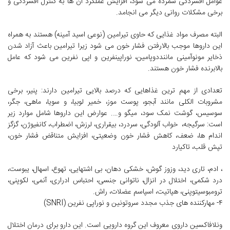
عوامل افسردگی شمرده می شود، افزایش عملکرد آن ها به کنترل افسردگی و
برخی مشکلات روانی دیگر می انجامد.
البته مصرف مواد غذایی که حاوی تیرامین (نوعی اسید آمینه) هستند به همراه
این داروها موجب بالارفتن فشار خون می شود زیرا تیرامین باعث آزاد شدن
ذخایر مونوآمینی ماننددوپامین، نوراپینفرین و اپی نفرین می شود که عامل
بالابرنده فشار خون هستند.
تعدادی از مهم ترین غذاهایی که درصد بالایی تیرامین دارند: پنیر، برخی
مشروبات الکلی مانند آبجو، پوست موز، خمیر لوبیا، و سویا، ماهی، جگر،
سوسیس، گوشت نمک سود، میگو و…. عوارض این داروها شامل موارد زیر
است: سرگیجه، خواب آلودگی، سردرد، بیقراری، لرزش، اضطراب، کانفیوژن، گزگز
اندام ها، ضعف، کاهش فشار خون وضعیتی، افزایش متناقض فشار خون،
تپش قلب، تاکیارد
، ادم، تاری دید، وزوز گوش، خشکی دهان، بی اشتهایی، تهوع، اسهال، یبوست،
درد شکمی، اختلال در انزال، ناتوانی جنسی، احتباس ادراری، آنمی، لکوپنی،
ترومبوسیتوپنی، هپاتیت، اسپاسم عضلات، راش.
۴- مهارکننده های جذب مجدد سروتونین و نوراپی نفرین (SNRI)
ونلافاکسین داروی معروف این گروه دارویی است. این دارو برای درمان اختلال