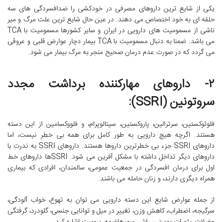
یکی از شایع ترین داروهای مصرفی در خودکشی را ضدافسردگی های سه
حلقه ای به خود اختصاص می دهند. در عین حال شایع ترین علت مرگ و میر
ناشی از مسمومیت های دارویی در ایران و سایر کشورها مسمومیت با TCA
می باشد. ضمنا به دنبال مسمومیت با TCA بیمار دچار عوارض قلبی و عروقی
می گردد که در صورت عدم درمان صحیح منجر به مرگ بیمار می شود.
۲- داروهای مهارکننده برداشت مجدد
سروتونین (SSRI):
فلوئوکستین، سرترالین، پاروکستین، سیتالوپرام، و فلووکسامین از این دسته
هستند. اگرچه هیچ دارویی به طور کامل برای همه بی خطر نیست، اما
داروهای SSRI جزء بی خطرترین داروها هستند. داروهای SSRI به ندرت با
داروهای دیگر تداخل داشته با مشکل آفرین می شود. SSRIها داروهای خط
اول برای درمان افسردگی در جمعیت عمومی، سالمندان، افرادی که بیماری
همراه دیگری دارند، و زنان حامله می باشند.
از جمله عوارض شایع این دسته دارویی می توان به تهوع، خواب آلودگی،
سرگیجه، اضطراب، کاهش وزن، تغییر در میل و توانایی جنسی، گلودرد، گرفتگی