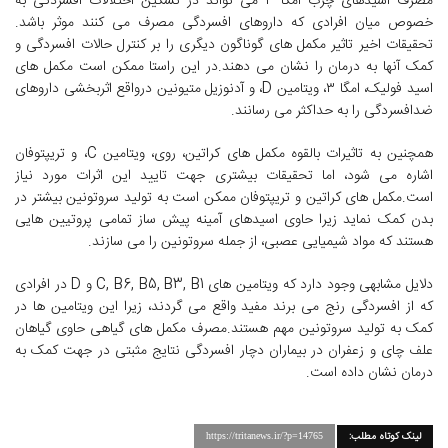
مصرف اسیدهای چرب امگا ۳ می تواند در تسکین اختلالات افسردگی به
خصوص میان افرادی که داروهای افسردگی مصرف می کنند موثر باشد.
تحقیقات اخیر تاثیر مکمل های گوناگون دیگری را بر کنترل حالات افسردگی و
کمک آنها به درمان را نشان می دهند.در این راستا ممکن است مکمل های
اسید فولیک، امگا ۳، ویتامین D، و آدنوزیل متیونین درواقع اثربخشی داروهای
ضدافسردگی را به حداکثر می رسانند.
همچنین به تاثیرات بالقوه مکمل های کراتین، روی، ویتامین C، و تریپتوفان
اشاره می شود، اما تحقیقات بیشتری جهت تایید این اثرات مورد نیاز
است.مکمل های کراتین و تریپتوفان ممکن است به تولید سروتونین بیشتر در
بدن کمک نماید زیرا حاوی اسیدهای آمینه پیش ساز تمامی پروتیین هایی
هستند که مواد شیمیایی عصبی، از جمله سروتونین را می سازند.
دلایل مشابهی وجود دارد که ویتامین های C, B6, B5, B3, B1 و D در افرادی
که از افسردگی رنج می برند مفید واقع می گردند، زیرا این ویتامین ها در
کمک به تولید سروتونین مهم هستند.مصرف مکمل های گیاهی حاوی گیاهان
علف چای و زعفران در بیماران دچار افسردگی نتایج مثبتی در جهت کمک به
درمان نشان داده است.
لینک کوتاه مطلب:
https://tritanews.ir/?p=14765