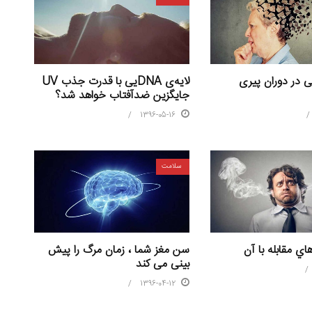
ی در دوران پیری
لایه‌ی DNAیی با قدرت جذب UV
جایگزین ضد‌آفتاب خواهد شد؟
1396-05-16
سلامت
اي مقابله با آن
سن مغز شما ، زمان مرگ را پیش
بینی می کند
1396-04-12