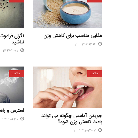
غذایی مناسب برای کاهش وزن
نگران فراموش
نباشید
1397-12-16
1397-11-20
سلامت
سلامت
استرس و راه‌ه
جویدن آدامس چگونه می تواند
1396-01-30
باعث کاهش وزن شود؟
1397-03-17