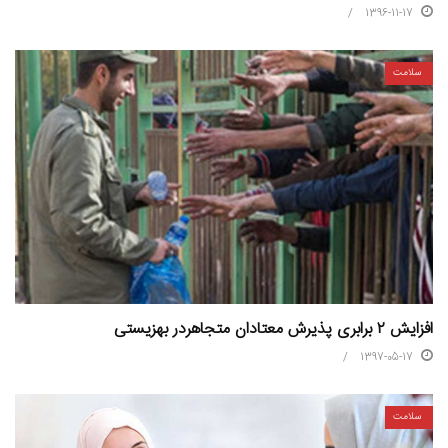
1396-11-17
سلامت
افزایش ۲ برابری پذیرش معتادان متجاهردر بهزیستی
1397-05-17
سلامت