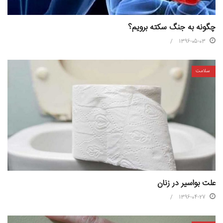
چگونه به جنگ سکته برویم؟
1396-05-03
سلامت
علت بواسیر در زنان
1396-04-27