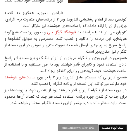
روی ساعت هوشمند خود نصب کنند.
طراحان اندروید هدلاینز به فاصله
کوتاهی بعد از اعلام پشتیبانی اندروید ویر ۲ از برنامه‌های متفاوت نرم افزاری،
ورژنی از آن را ارائه دادند که با ساعت‌های هوشمند نیز سازگار است.
کاربران می توانند با مراجعه به
فروشگاه گوگل پلی
و بدون پرداخت هیچ‌گونه
هزینه‌ای، این برنامه را دانلود و نصب کنند. دسترسی به سوابق گفتگوها و
پاسخ سریع به پیام‌های ارسال شده به صورت متنی و صوتی در این نسخه از
تلگرام نیز امکان‌پذیر است.
همچنین در این ورژن از تلگرام می‌توان از انواع شکلک و برچسب برای پاسخ
دادن استفاده نمود و کاربران قادر خواهند بود به طور مستقیم و با استفاده از
ساعت هوشمند خود، گروه‌هایی را برای گفتگو ایجاد کنند.
همه‌ی کاربرانی که سیستم عامل اندروید ویر ۲ را بر روی
ساعت‌های هوشمند
خود دارند، می‌توانند این نسخه از برنامه تلگرام را نصب کنند.
در این نسخه از تلگرام کاربران قادر خواهند بود از بعضی تم‌ها یا پوسته‌ها نیز
برای جذاب تر شدن چهره برنامه استفاده کنند، هر چند که تعداد آن‌ها محدود
است. باید منتظر ماند و دید چقدر از این نسخه تلگرام استقبال خواهد شد.
لینک کوتاه مطلب:
https://tritanews.ir/?p=1001