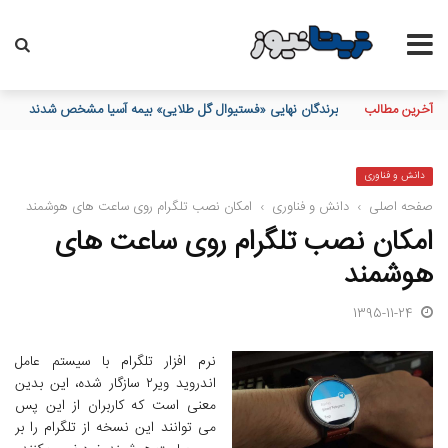
آخرین مطالب
برندگان نهایی «فستیوال گل طلایی» بیمه آسیا مشخص شدند
دانش و فناوری
صفحه اصلی
›
دانش و فناوری
›
امکان نصب تلگرام روی ساعت های هوشمند
امکان نصب تلگرام روی ساعت های
هوشمند
1395-11-24
نرم افزار تلگرام با سیستم عامل
اندروید ویر۲ سازگار شده، این بدین
معنی است که کاربران از این پس
می توانند این نسخه از تلگرام را بر