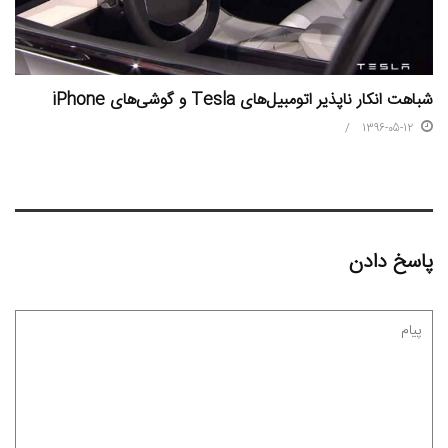
شباهت انکار ناپذیر اتومبیل‌های Tesla و گوشی‌های iPhone
1396-05-12
پاسخ دادن