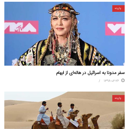
واریته
سفر مدونا به اسرائیل در هاله‌ای از ابهام
1398-02-26
واریته