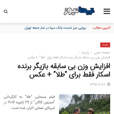
آخرین مطالب
تاکید مدیرعامل بانک مسکن بر نقش خبرنگاران در اعتمادسازی و تقویت
واریته
صفحه اصلی
›
واریته
›
افزایش وزن بی سابقه بازیگر برنده اسکار فقط برای “طلا” + عکس
افزایش وزن بی سابقه بازیگر برنده
اسکار فقط برای “طلا” + عکس
1395-11-28
فیلم سینمایی “طلا” به کارگردانی
“استیفن گاگان” از 27 ژانویه 2017 در
امریکای شمالی اکران شده است.