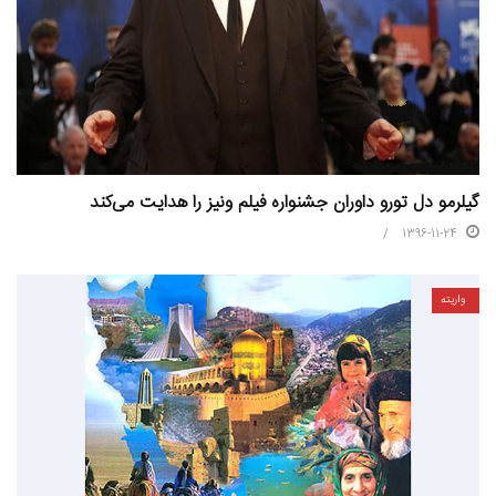
گیلرمو دل تورو داوران جشنواره فیلم ونیز را هدایت می‌کند
1396-11-24
واریته