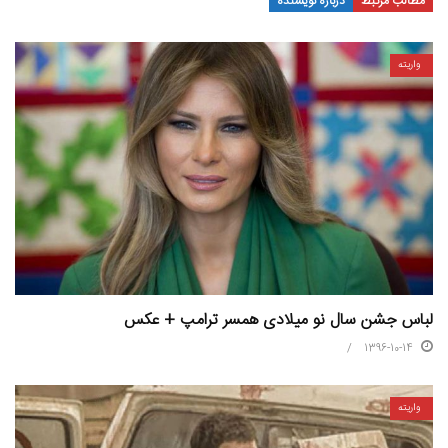
مطالب مرتبط
درباره نویسنده
واریته
لباس جشن سال نو میلادی همسر ترامپ + عکس
1396-10-14
واریته