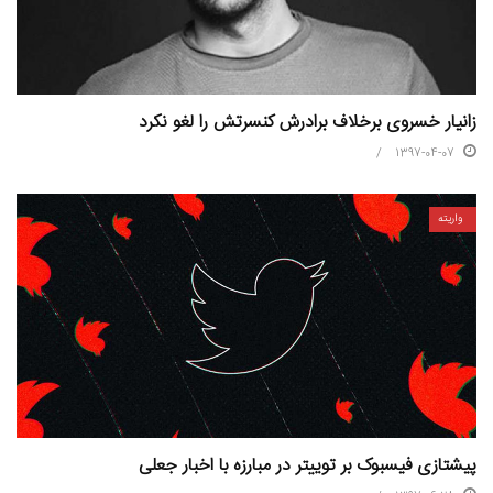
زانیار خسروی برخلاف برادرش کنسرتش را لغو نکرد
1397-04-07
واریته
پیشتازی فیسبوک بر توییتر در مبارزه با اخبار جعلی