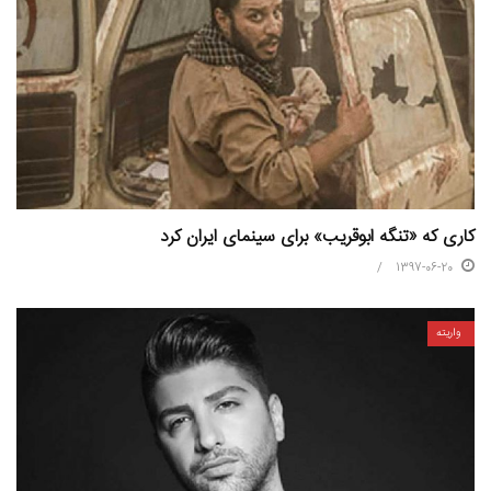
کاری که «تنگه ابوقریب» برای سینمای ایران کرد
1397-06-20
واریته