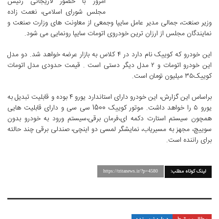
امروز با حضور لاریجانی رئیس
مجلس شورای اسلامی، نعمت زاده
وزیر صنعت، جمالی مدیر عامل سایپا وجمعی از معاونت های وزارت صنعت و
نمایندگان مجلس از ارزان ترین خودروی اتومات سایپا رونمایی می شود.
این خودرو که کوییک نام دارد در ٤ کلاس به بازار عرضه خواهد شد. دو مدل
این خودرو اتومات و ٢ مدل دیگر دستی است . قیمت حدودی مدل اتومات
کوییک٣٥ میلیون تومان است.
براساس این گزارش، این خودرو دارای استاندارد یورو ٤ بوده و قابلیت تبدیل به
یورو ٥ را خواهد داشت. موتور کوییک 1500 سی سی و دارای قابلیت هایی
همچون سیستم استارت دکمه ای،فرمان برقی،سیستم ورود به خودرو بدون
سوییچ، مجهز به مسیریاب، نمایشگر لمسی دو اینچی، صندلی برقی چند حالته
برای راننده است.
لینک کوتاه مطلب:
https://tritanews.ir/?p=4580