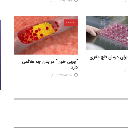
1397-03-05
سلامت
رای درمان فلج مغزی
“چربی خون” در بدن چه علائمی
دارد
1397-05-28