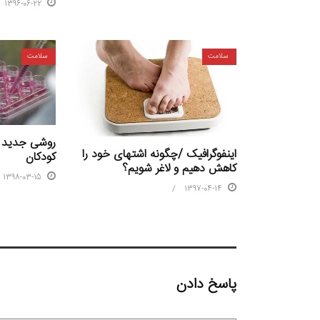
1396-06-22
سلامت
سلامت
روشی جدید ب
اینفوگرافیک /چگونه اشتهای خود را
کودکان
کاهش دهیم و لاغر شویم؟
1398-03-15
1397-04-14
پاسخ دادن