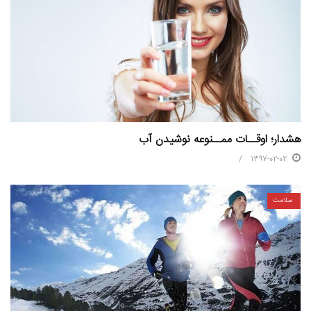
هشدار؛ اوقــات ممــنوعه نوشیدن آب
1397-02-02
سلامت