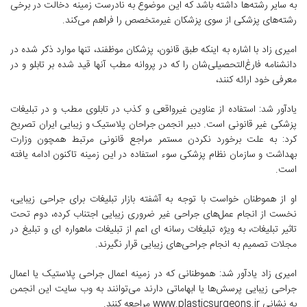
به سایر رشته‌ها داشته باشد که این موضوع به نادرست زمینه دخالت در برخی
رشته‌های پزشکی از سوی پزشکان غیرمتخصص را فراهم می‌کند.
امیری زاد با اشاره به اینکه طبق قانون، پزشکان موظفند، تنها موارد ذکر شده در
دانشنامه فارغ‌التحصیلی‌شان را که در پروانه مطب آنها قید شده بر تابلو و در
معرفی خود ارائه کنند،
یادآور شد: استفاده از عناوین غیرواقعی و کذب در تابلوی مطب و در تبلیغات
پزشکی غیر قانونی است. دبیر انجمن جراحان پلاستیک و زیبایی ایران تصریح
کرد: به علت برخورد نکردن مستمر مراجع قانونی مرتبط همچون وزارت
بهداشت و سازمان نظام پزشکی سوء استفاده در این زمینه تاکنون ادامه یافته
است.
او از هموطنان خواست با توجه به آشفته بازار تبلیغات برای جراحی زیبایی،
نخست از انجام عمل‌های جراحی غیر ضروری زیبایی اجتناب کرده، دوم تحت
تاثیر تبلیغات، به ویژه تبلیغات رسانه ای اعم از تبلیغات ماهواره ای و تبلیغ در
مجلات تصمیم به انجام جراحی‌های زیبایی قرار نگیرند.
امیری زاد یادآور شد: هموطنانی که در زمینه اعمال جراحی پلاستیک یا اعمال
جراحی زیبایی پرسش‌ها یا ابهاماتی دارند می‌توانند به وب سایت این انجمن
به نشانی www.plasticsurgeons.ir مراجعه کنند.