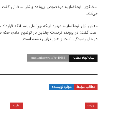
سخنگوی قوه‌قضاییه درخصوص پرونده یاشار سلطانی گفت: 
می‌کند.
معاون اول قوه‌قضاییه درباره اینکه چرا علی‌رغم آنکه قرارد
است گفت: در پرونده کرنست چندین بار توضیح دادم، حکم ص
در حال رسیدگی است و هنوز نهایی نشده است.
لینک کوتاه مطلب:
https://tritanews.ir/?p=19888
مطالب مرتبط
درباره نویسنده
واریته
واریته