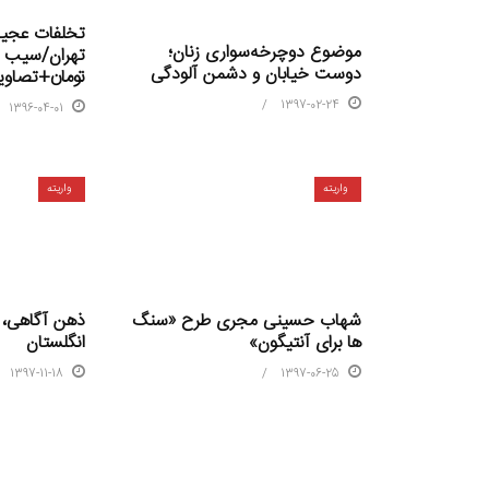
تخلفات عجیب
موضوع دوچرخه‌سواری زنان؛
دوست خیابان و دشمن آلودگی
تومان+تصاوی
1397-02-24
1396-04-01
واریته
واریته
شهاب حسینى مجرى طرح «سنگ
ذهن‌ آگاهی،
ها براى آنتیگون»
انگلستان
1397-11-18
1397-06-25