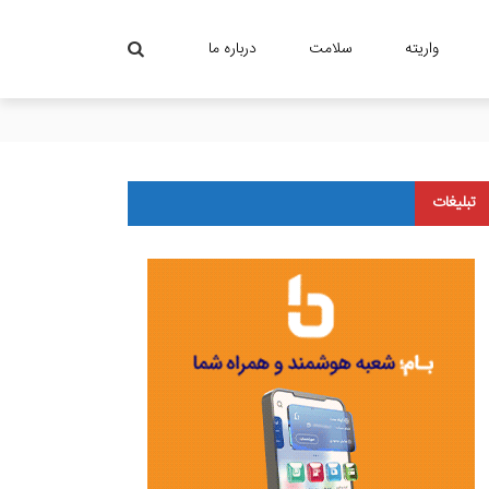
واریته
سلامت
درباره ما
باط موثر با ذینفعان است
تبلیغات