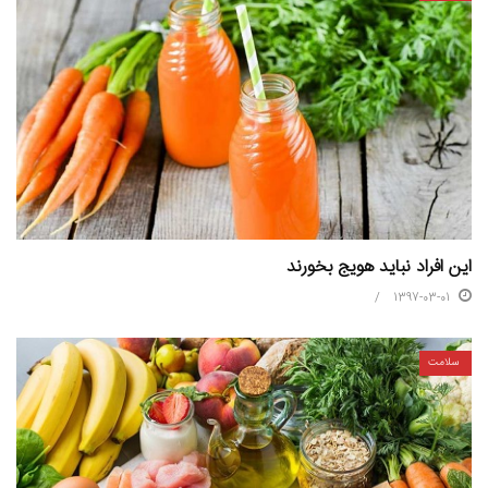
این افراد نباید هویج بخورند
1397-03-01
سلامت