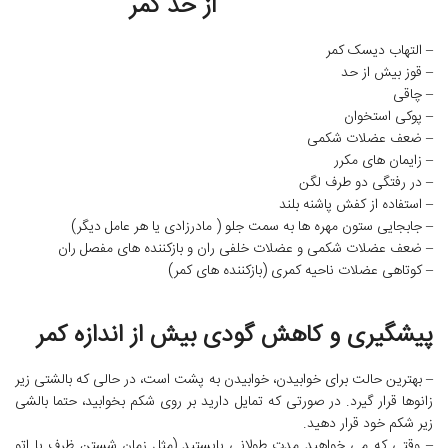
از حد کمر
– التهاب دیسک کمر
– قوز بیش از حد
– چاقی
– پوکی استخوان
– ضعف عضلات شکمی
– زایمان های مکرر
– در رفتگی دو طرف لگن
– استفاده از کفش پاشنه بلند
– جابجایی ستون مهره ها به سمت جلو ( مادرزادی یا هر عامل دیگر)
– ضعف عضلات شکمی و عضلات خلفی ران و بازکننده های مفصل ران
– کوتاهی عضلات ناحیه کمری (بازکننده های کمر)
پیشگیری و کاهش گودی بیش از اندازه کمر
– بهترین حالت برای خوابیدن، خوابیدن به پشت است، در حالی که بالشتی زیر
زانوها قرار گیرد. در صورتی که تمایل دارید بر روی شکم بخوابید، حتما بالشی
زیر شکم خود قرار دهید.
– وقتی که می خواهید مدت طولانی بایستید (مثل زمان شستن ظرف یا اتو