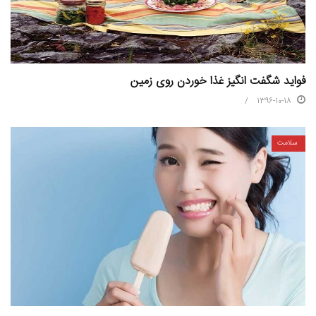
فواید شگفت انگیز غذا خوردن روی زمین
1396-10-18
سلامت