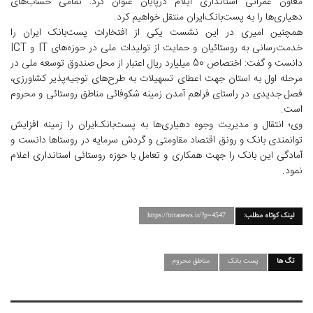
معاون عمرانی استانداری ایلام درپایان عنوان کرد: تمامی حساب‌های
دهیاری‌ها را به پست‌بانک‌ایران منتقل خواهیم کرد.
همچنین امیری در این نشست یکی از افتخارات پست‌بانک ایران را
خدمت‌رسانی به روستائیان و حمایت از تولیدات ملی در حوزه‌های IT و ICT
دانست و گفت: اختصاص 50 میلیارد ریال اعتبار از محل صندوق توسعه ملی در
مرحله اول به استان جهت اعطای تسهیلات به طرح‌های توجیه‌پذیر کشاورزی،
فصل جدیدی در راستای فراهم آمدن زمینه شکوفائی مناطق روستائی و محروم
است.
وی؛ انتقال و مدیریت وجوه دهیاری‌ها به پست‌بانک‌ایران را زمینه افزایش
توانمندی بانک و رونق اقتصاد مقاومتی و گردش سرمایه در روستاها دانست و
آمادگی این بانک را جهت همکاری و تعامل با حوزه روستائی استانداری اعلام
نمود.
لینک کوتاه مطلب:
https://tritanews.ir/?p=4547
تگ ها
پست بانک
مناطق محروم