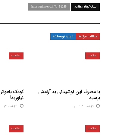
لینک کوتاه مطلب:
https://tritanews.ir/?p=51265
مطالب مرتبط
درباره نویسنده
سلامت
سلامت
با مصرف این نوشیدنی به آرامش
کودک باهوش خ
برسید
نیاورید!
1396-01-31
1396-01-21
سلامت
سلامت