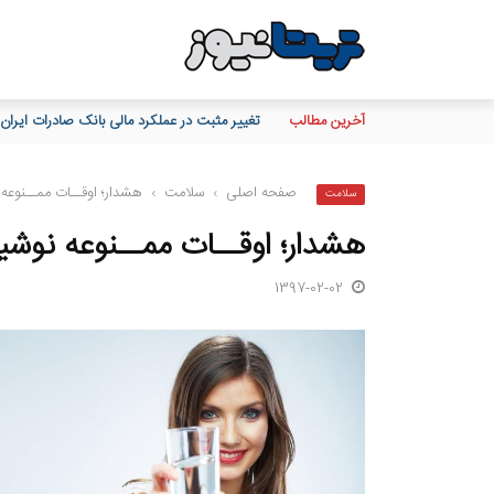
آخرین مطالب
تغییر مثبت در عملکرد مالی بانک صادرات ایران/ درآمد عملی
صفحه اصلی
›
سلامت
›
هشدار؛ اوقــات ممــنوعه
سلامت
هشدار؛ اوقــات ممــنوعه نوش
1397-02-02