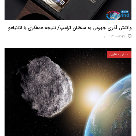
واکنش آذری جهرمی به سخنان ترامپ/ نتیجه همفکری با نتانیاهو
1396-07-22
دانش و فناوری