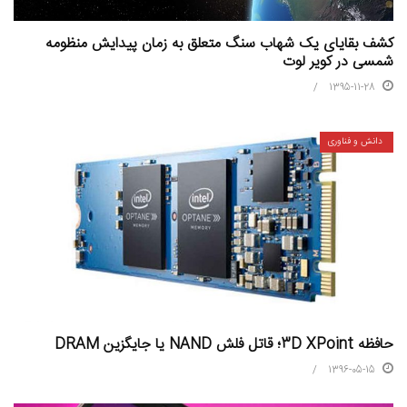
کشف بقایای یک شهاب سنگ متعلق به زمان پیدایش منظومه
شمسی در کویر لوت
1395-11-28
دانش و فناوری
حافظه 3D XPoint؛ قاتل فلش NAND یا جایگزین DRAM
1396-05-15