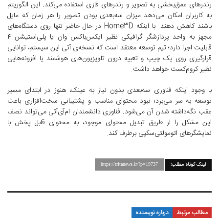
رندرهای عمق‌بخشی به تصویر و رندرهای فازی استفاده می‌کند. این الگوریتم
به کاربران امکان می‌دهد میزان سه‌بعدی بودن تصویر را هر زمان که مایل
باشند کاهش دهند. با اینکه Home3D در حال حاضر تنها روی دستگاه‌های
مجهز به واحد پردازشگر گرافیکی نظیر ایکس‌باکس وان یا پلی‌استیشن ۴
قابلیت اجرا دارد؛ تیم توسعه معتقد است که نسخه‌ی آتی این سیستم، توانایی
قرارگیری روی یک چیپ و تعبیه درون تلویزیون‌های هوشمند یا افزونه‌هایی
نظیر کروم‌کست خواهد داشت.
با وجود اینکه فناوری سه‌بعدی بدون نیاز به عینک، هنوز در ابتدای مسیر
توسعه به سر می‌برد؛ نبود محتوای مناسب و پشتیبانی سخت‌افزاری باعث
عقب نگه‌داشته شدن آن می‌شود. فناوری دانشمندان ام‌آی‌آتی می‌تواند نصف
این مشکل را از طریق تبدیل محتوای موجود، به محتوای قابل پخش با
نمایشگرهای اتومولتی‌سکپی برطرف کند.
لینک کوتاه مطلب:
https://tritanews.ir/?p=19737
مطالب مرتبط
درباره نویسنده