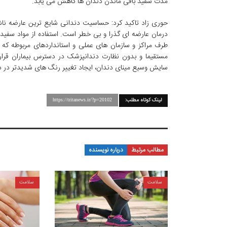
مدت سفید باقی ماندن دندان ها کاهش می یابد.
حوری زاد تاکید کرد: حساسیت دندانی شایع ترین عارضه ن
درمان عارضه ای گذرا و بی خطر است. استفاده از مواد سفید کش
طرف مراکز و سازمان های عملی و استانداردهای مربوطه که 
مستقیما و بدون نظارت دندانپزشک در دسترس بیماران قرار
سایش وسیع مینای دندان، ایجاد تغییر رنگ های شدیدتر در دند
لینک کوتاه مطلب:
https://tritanews.ir/?p=20102
مطالب مرتبط
درباره نویسنده
سلامت
سلامت