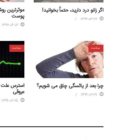
موثرترین رو
اگر زانو درد دارید، حتماً بخوانید!
پوست
1396-03-22
1398-04-06
سلامت
سلامت
استرس علت ا
چرا بعد از یائسگی چاق می شویم؟
عروقی
1396-02-27
1396-07-25